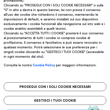
profilazione).
Cliccando su "PROSEGUI CON I SOLI COOKIE NECESSARI" o sulla
"X" in alto a destra in questo banner, lei non presta il consenso
all'uso dei cookie che richiedono il consenso, mantenendo le
impostazioni di default, e saranno installati sul suo dispositivo
esclusivamente i cookie funzionali alla navigazione sul sito web e i
Aeroporti di Roma S.p.A. - Società soggetta a direzione e
cookie analitici assimilabili a quelli tecnici.
coordinamento di Mundys S.p.A.
Cliccando su "ACCETTA TUTTI I COOKIE" presterà il suo consenso
al posizionamento di tutti i cookie ivi compresi cookie di
Codice fiscale e Registro delle Imprese di Roma 13032990155 P.
profilazione. Il consenso è facoltativo e può essere revocato in
IVA 06572251004
qualsiasi momento. Potrà selezionare le sue preferenze per i
Capitale sociale 62.224.743,00 int. vers.
singoli cookie cliccando su "GESTISCI I TUOI COOKIE" (accessibile
Sede legale: Via Pier Paolo Racchetti 1 - 00054 Fiumicino (RM)
in ogni momento dal sito).
telefono +39 06 65951
Privacy policy
Note legali
Consulta la nostra
Cookie Policy
per maggiori informazioni.
Mappa sito
Accessibilità
Roma FCO
L'aeroporto stellato
PROSEGUI CON I SOLI COOKIE NECESSARI
QUALITÀ
SOSTENIBILITÀ
INNOVAZIONE
GESTISCI I TUOI COOKIE