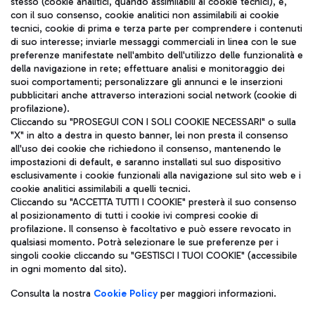
stesso (cookie analitici, quando assimilabili ai cookie tecnici), e,
con il suo consenso, cookie analitici non assimilabili ai cookie
tecnici, cookie di prima e terza parte per comprendere i contenuti
di suo interesse; inviarle messaggi commerciali in linea con le sue
TRAVEL JOURNAL
preferenze manifestate nell'ambito dell'utilizzo delle funzionalità e
della navigazione in rete; effettuare analisi e monitoraggio dei
ITA
suoi comportamenti; personalizzare gli annunci e le inserzioni
pubblicitari anche attraverso interazioni social network (cookie di
profilazione).
Cliccando su "PROSEGUI CON I SOLI COOKIE NECESSARI" o sulla
"X" in alto a destra in questo banner, lei non presta il consenso
all'uso dei cookie che richiedono il consenso, mantenendo le
impostazioni di default, e saranno installati sul suo dispositivo
esclusivamente i cookie funzionali alla navigazione sul sito web e i
Aeroporti di Roma S.p.A. - Società soggetta a direzione e
cookie analitici assimilabili a quelli tecnici.
coordinamento di Mundys S.p.A.
Cliccando su "ACCETTA TUTTI I COOKIE" presterà il suo consenso
al posizionamento di tutti i cookie ivi compresi cookie di
Codice fiscale e Registro delle Imprese di Roma 13032990155 P.
profilazione. Il consenso è facoltativo e può essere revocato in
IVA 06572251004
qualsiasi momento. Potrà selezionare le sue preferenze per i
Capitale sociale 62.224.743,00 int. vers.
singoli cookie cliccando su "GESTISCI I TUOI COOKIE" (accessibile
Sede legale: Via Pier Paolo Racchetti 1 - 00054 Fiumicino (RM)
in ogni momento dal sito).
telefono +39 06 65951
Privacy policy
Note legali
Consulta la nostra
Cookie Policy
per maggiori informazioni.
Mappa sito
Accessibilità