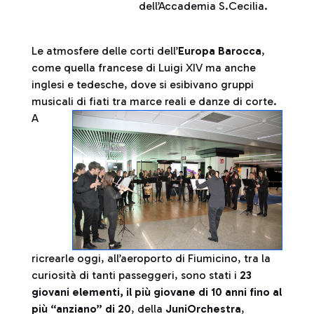
dell’Accademia S.Cecilia.
Le atmosfere delle corti dell’
Europa Barocca
,
come quella francese di
Luigi XIV ma anche
inglesi e tedesche, dove si esibivano gruppi
musicali di fiati tra marce reali e danze di c
orte.
A
ricrearle oggi, all’aeroporto di Fiumicino, tra la
curiosità di tanti passeggeri, sono stati i
23
giovani elementi, il più giovane di 10 anni fino al
più “anziano” di 20
, della
JuniOrchestra
,