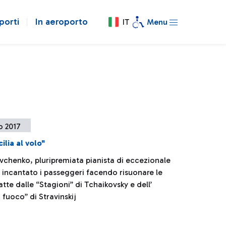
porti
In aeroporto
IT
Menu
o 2017
ilia al volo"
chenko, pluripremiata pianista di eccezionale
a incantato i passeggeri facendo risuonare le
tte dalle “Stagioni” di Tchaikovsky e dell’
 fuoco” di Stravinskij