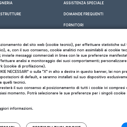
GNERIA
ASSISTENZA SPECIALE
ASTRUTTURE
DOMANDE FREQUENTI
FORNITORI
unzionamento del sito web (cookie tecnici), per effettuare statistiche s
nici), e, con il suo consenso, cookie analitici non assimilabili ai cookie te
inviarle messaggi commerciali in linea con le sue preferenze manifestate 
effettuare analisi e monitoraggio dei suoi comportamenti; personalizzare g
k (cookie di profilazione).
Privacy policy
 NECESSARI" o sulla "X" in alto a destra in questo banner, lei non pres
Note legali
stazioni di default, e saranno installati sul suo dispositivo esclusivame
Mappa sito
a quelli tecnici.
nto di Mundys S.p.A.
Accessibilità
sterà il suo consenso al posizionamento di tutti i cookie ivi compresi c
6572251004
QUALITÀ
siasi momento. Potrà selezionare le sue preferenze per i singoli cooki
o +39 06 65951
iori informazioni.