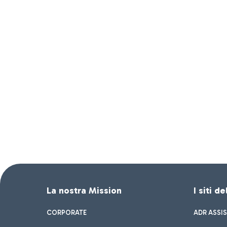
La nostra Mission
I siti d
CORPORATE
ADR ASSI