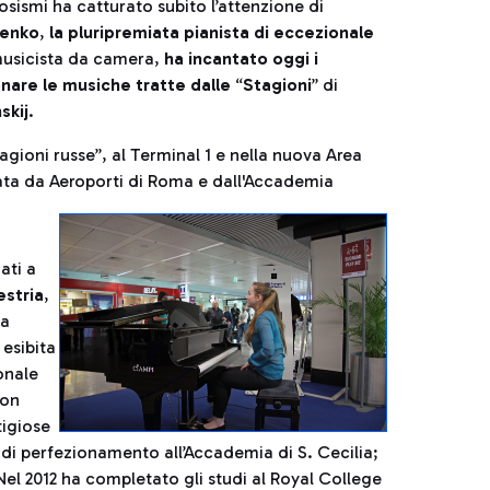
osismi ha catturato subito l’attenzione di
enko
,
la pluripremiata pianista di eccezionale
musicista da camera,
ha incantato oggi i
onare le musiche tratte dalle
“
Stagioni
” di
skij
.
gioni russe”, al Terminal 1 e nella nuova Area
ideata da Aeroporti di Roma e dall'Accademia
ati a
stria
,
da
 esibita
onale
con
tigiose
 di perfezionamento all’Accademia di S. Cecilia;
el 2012 ha completato gli studi al Royal College