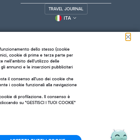
TRAVEL JOURNAL
ITA
ul funzionamento dello stesso (cookie
cnici, cookie di prima e terza parte per
nell'ambito dell'utilizzo delle
li annunci e le inserzioni pubblicitari
ta il consenso all'uso dei cookie che
Roma FCO
nte i cookie funzionali alla navigazione
L'aeroporto stellato
ookie di profilazione. Il consenso è
SOSTENIBILITÀ
INNOVAZIONE
e cliccando su "GESTISCI I TUOI COOKIE"