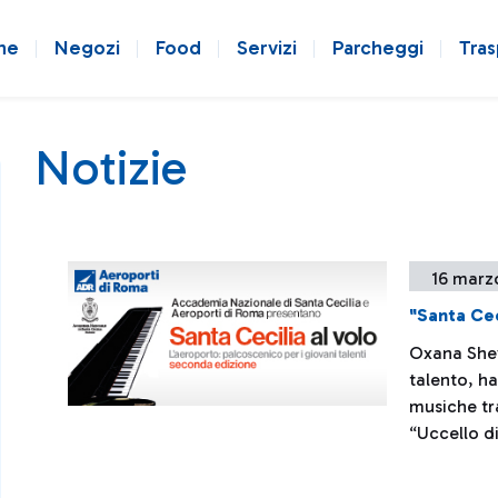
ne
Negozi
Food
Servizi
Parcheggi
Tras
Notizie
16 marz
"Santa Cec
Oxana Shev
talento, h
musiche tra
“Uccello di