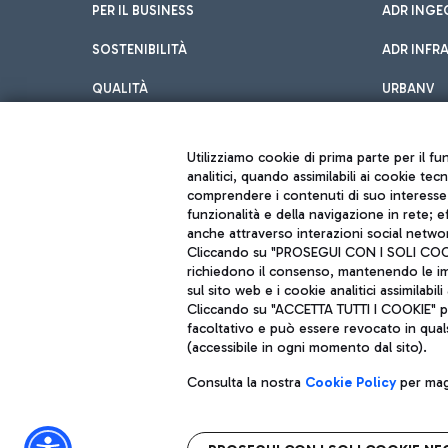
PER IL BUSINESS
ADR INGE
SOSTENIBILITÀ
ADR INFR
QUALITÀ
URBANV
INNOVATION
Utilizziamo cookie di prima parte per il f
analitici, quando assimilabili ai cookie tec
comprendere i contenuti di suo interesse; 
funzionalità e della navigazione in rete; 
anche attraverso interazioni social networ
Cliccando su "PROSEGUI CON I SOLI COOKIE
richiedono il consenso, mantenendo le impo
sul sito web e i cookie analitici assimilabili 
Aeroporti di Roma S.p.A. - Società soggetta a direzione e coordiname
Cliccando su "ACCETTA TUTTI I COOKIE" pre
Codice fiscale e Registro delle Imprese di Roma 13032990155 P. IVA 0
Capitale sociale 62.224.743,00 int. vers.
facoltativo e può essere revocato in qual
Sede legale: Via Pier Paolo Racchetti 1 - 00054 Fiumicino (RM) telefon
(accessibile in ogni momento dal sito).
Consulta la nostra
Cookie Policy
per magg