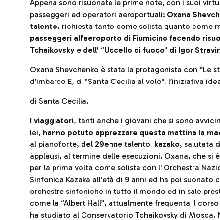
Appena sono risuonate le prime note, con i suoi virtu
passeggeri ed operatori aeroportuali:
Oxana Shevch
talento
, richiesta tanto come solista quanto come 
passeggeri all’aeroporto di Fiumicino facendo risu
Tchaikovsky
e
dell’
“
Uccello di fuoco
”
di Igor Stravin
Oxana Shevchenko è stata la protagonista con “Le sta
d’imbarco E, di "Santa Cecilia al volo", l’iniziativa 
di Santa Cecilia.
I viaggiatori
, tanti anche i giovani che si sono avvicin
lei,
hanno potuto apprezzare questa mattina la mae
al pianoforte,
del 29enn
e talento
kazako
, salutata 
applausi, al termine delle esecuzioni. Oxana, che si è
per la prima volta come solista con l' Orchestra Nazi
Sinfonica Kazaka all'età di 9 anni ed ha poi suonato 
orchestre sinfoniche in tutto il mondo ed in sale pres
come la “Albert Hall”, attualmente frequenta il corso
ha studiato al Conservatorio Tchaikovsky di Mosca. N