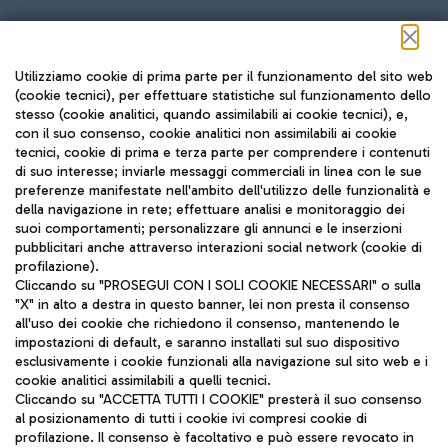
Seguici sui social
Utilizziamo cookie di prima parte per il funzionamento del sito web
(cookie tecnici), per effettuare statistiche sul funzionamento dello
stesso (cookie analitici, quando assimilabili ai cookie tecnici), e,
con il suo consenso, cookie analitici non assimilabili ai cookie
tecnici, cookie di prima e terza parte per comprendere i contenuti
di suo interesse; inviarle messaggi commerciali in linea con le sue
TRAVEL JOURNAL
preferenze manifestate nell'ambito dell'utilizzo delle funzionalità e
della navigazione in rete; effettuare analisi e monitoraggio dei
ITA
suoi comportamenti; personalizzare gli annunci e le inserzioni
pubblicitari anche attraverso interazioni social network (cookie di
profilazione).
Cliccando su "PROSEGUI CON I SOLI COOKIE NECESSARI" o sulla
"X" in alto a destra in questo banner, lei non presta il consenso
all'uso dei cookie che richiedono il consenso, mantenendo le
impostazioni di default, e saranno installati sul suo dispositivo
esclusivamente i cookie funzionali alla navigazione sul sito web e i
Aeroporti di Roma S.p.A. - Società soggetta a direzione e
cookie analitici assimilabili a quelli tecnici.
coordinamento di Mundys S.p.A.
Cliccando su "ACCETTA TUTTI I COOKIE" presterà il suo consenso
al posizionamento di tutti i cookie ivi compresi cookie di
Codice fiscale e Registro delle Imprese di Roma 13032990155 P.
profilazione. Il consenso è facoltativo e può essere revocato in
IVA 06572251004