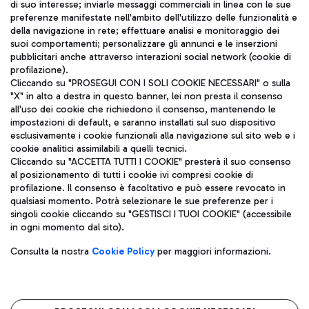
di suo interesse; inviarle messaggi commerciali in linea con le sue
TRAVEL JOURNAL
preferenze manifestate nell'ambito dell'utilizzo delle funzionalità e
della navigazione in rete; effettuare analisi e monitoraggio dei
ITA
suoi comportamenti; personalizzare gli annunci e le inserzioni
pubblicitari anche attraverso interazioni social network (cookie di
profilazione).
Cliccando su "PROSEGUI CON I SOLI COOKIE NECESSARI" o sulla
"X" in alto a destra in questo banner, lei non presta il consenso
all'uso dei cookie che richiedono il consenso, mantenendo le
impostazioni di default, e saranno installati sul suo dispositivo
esclusivamente i cookie funzionali alla navigazione sul sito web e i
Aeroporti di Roma S.p.A. - Società soggetta a direzione e
cookie analitici assimilabili a quelli tecnici.
coordinamento di Mundys S.p.A.
Cliccando su "ACCETTA TUTTI I COOKIE" presterà il suo consenso
al posizionamento di tutti i cookie ivi compresi cookie di
Codice fiscale e Registro delle Imprese di Roma 13032990155 P.
profilazione. Il consenso è facoltativo e può essere revocato in
IVA 06572251004
qualsiasi momento. Potrà selezionare le sue preferenze per i
Capitale sociale 62.224.743,00 int. vers.
singoli cookie cliccando su "GESTISCI I TUOI COOKIE" (accessibile
Sede legale: Via Pier Paolo Racchetti 1 - 00054 Fiumicino (RM)
in ogni momento dal sito).
telefono +39 06 65951
Privacy policy
Note legali
Consulta la nostra
Cookie Policy
per maggiori informazioni.
Mappa sito
Accessibilità
Roma FCO