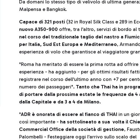
Da domani lo stesso tipo di velivolo di ultima gener
Malpensa e Bangkok.
Capace di 321 posti
(32 in Royal Silk Class e 289 in 
nuovo A350-900
offre, tra l'altro, servizi di bordo a
nel corso del tradizionale taglio del nastro a Fiumi
per Italia, Sud Est Europa e Mediterraneo
, Armando
esperienza di volo che garantisce al viaggiatore gra
"Roma ha meritato di essere la prima rotta ad offrire
esperienza - ha aggiunto - per gli ottimi risultati fatti
registrare nel corso dell'ultimo anno con +7 per cent
numero dei passeggeri".
Tanto che Thai ha in prog
di portare dalla prossima estate le frequenze da 4 
dalla Capitale e da 3 a 4 da Milano
.
"
ADR è onorata di essere al fianco di THAI
in un gio
così importante -
ha sottolineato a sua volta il Chie
Commercial Office della società di gestione
, Faust
Palombelli - Festeggiare oggi l'arrivo sullo scalo del