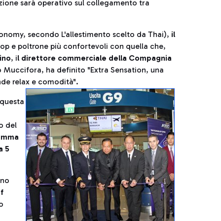
azione sarà operativo sul collegamento tra
Economy, secondo L'allestimento scelto da Thai),
il
l top e poltrone più confortevoli con quella che,
cino
, i
l direttore commerciale della Compagnia
 Muccifora, ha definito "Extra Sensation, una
nde relax e comodità".
 questa
o del
ramma
a 5
rno
f
o