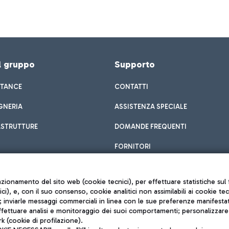
el gruppo
Supporto
STANCE
CONTATTI
GNERIA
ASSISTENZA SPECIALE
ASTRUTTURE
DOMANDE FREQUENTI
FORNITORI
unzionamento del sito web (cookie tecnici), per effettuare statistiche s
nici), e, con il suo consenso, cookie analitici non assimilabili ai cookie te
inviarle messaggi commerciali in linea con le sue preferenze manifestate 
effettuare analisi e monitoraggio dei suoi comportamenti; personalizzare g
k (cookie di profilazione).
Privacy policy