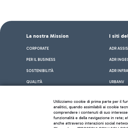
La nostra Mission
I siti d
CORPORATE
ADR ASSI
PER IL BUSINESS
ADR INGE
SOSTENIBILITÀ
ADR INFR
QUALITÀ
URBANV
INNOVATION
Utilizziamo cookie di prima parte per il f
analitici, quando assimilabili ai cookie tec
comprendere i contenuti di suo interesse; 
funzionalità e della navigazione in rete; 
anche attraverso interazioni social networ