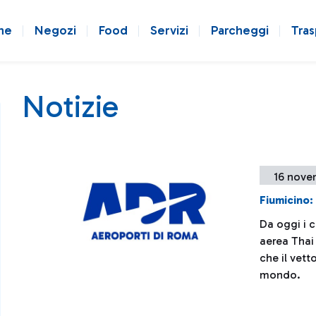
ne
Negozi
Food
Servizi
Parcheggi
Tras
Notizie
16 nove
Fiumicino:
Da oggi i 
aerea Thai 
che il vett
mondo.