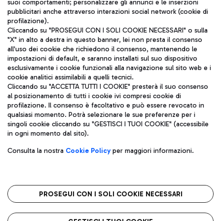
suoi comportamenti; personalizzare gli annunci e le inserzioni
pubblicitari anche attraverso interazioni social network (cookie di
profilazione).
Cliccando su "PROSEGUI CON I SOLI COOKIE NECESSARI" o sulla
"X" in alto a destra in questo banner, lei non presta il consenso
all'uso dei cookie che richiedono il consenso, mantenendo le
impostazioni di default, e saranno installati sul suo dispositivo
esclusivamente i cookie funzionali alla navigazione sul sito web e i
Aeroporti di Roma S.p.A. - Società soggetta a direzione e
cookie analitici assimilabili a quelli tecnici.
coordinamento di Mundys S.p.A.
Cliccando su "ACCETTA TUTTI I COOKIE" presterà il suo consenso
al posizionamento di tutti i cookie ivi compresi cookie di
Codice fiscale e Registro delle Imprese di Roma 13032990155 P.
profilazione. Il consenso è facoltativo e può essere revocato in
IVA 06572251004
qualsiasi momento. Potrà selezionare le sue preferenze per i
Capitale sociale 62.224.743,00 int. vers.
singoli cookie cliccando su "GESTISCI I TUOI COOKIE" (accessibile
Sede legale: Via Pier Paolo Racchetti 1 - 00054 Fiumicino (RM)
in ogni momento dal sito).
telefono +39 06 65951
Privacy policy
Note legali
Consulta la nostra
Cookie Policy
per maggiori informazioni.
Mappa sito
Accessibilità
Roma FCO
L'aeroporto stellato
PROSEGUI CON I SOLI COOKIE NECESSARI
QUALITÀ
SOSTENIBILITÀ
INNOVAZIONE