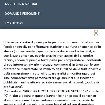
ASSISTENZA SPECIALE
DOMANDE FREQUENTI
FORNITORI
Seguici sui social
Utilizziamo cookie di prima parte per il funzionamento del sito web
(cookie tecnici), per effettuare statistiche sul funzionamento dello
stesso (cookie analitici, quando assimilabili ai cookie tecnici), e,
con il suo consenso, cookie analitici non assimilabili ai cookie
tecnici, cookie di prima e terza parte per comprendere i contenuti
di suo interesse; inviarle messaggi commerciali in linea con le sue
TRAVEL JOURNAL
preferenze manifestate nell'ambito dell'utilizzo delle funzionalità e
della navigazione in rete; effettuare analisi e monitoraggio dei
ITA
suoi comportamenti; personalizzare gli annunci e le inserzioni
pubblicitari anche attraverso interazioni social network (cookie di
profilazione).
Cliccando su "PROSEGUI CON I SOLI COOKIE NECESSARI" o sulla
"X" in alto a destra in questo banner, lei non presta il consenso
all'uso dei cookie che richiedono il consenso, mantenendo le
impostazioni di default, e saranno installati sul suo dispositivo