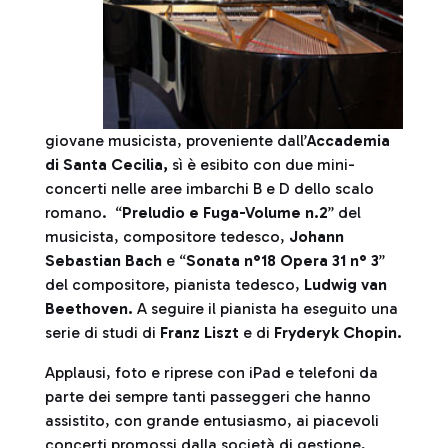
giovane musicista, proveniente dall’
Accademia
di Santa Cecilia,
sì è esibito con due mini-
concerti nelle aree imbarchi B e D dello scalo
romano. “
Preludio e Fuga-Volume n.2
” del
musicista, compositore tedesco,
Johann
Sebastian Bach
e “
Sonata n°18 Opera 31 n° 3
”
del compositore, pianista tedesco,
Ludwig van
Beethoven.
A seguire il pianista ha eseguito una
serie di studi di
Franz Liszt
e di
Fryderyk Chopin.
Applausi, foto e riprese con iPad e telefoni da
parte dei sempre tanti passeggeri che hanno
assistito, con grande entusiasmo, ai piacevoli
concerti promossi dalla società di gestione,