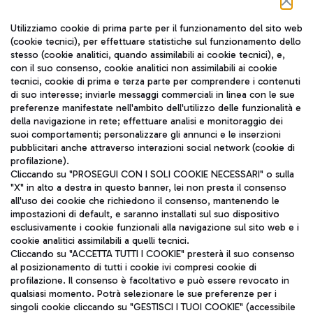
Seguici sui social
Utilizziamo cookie di prima parte per il funzionamento del sito web
(cookie tecnici), per effettuare statistiche sul funzionamento dello
stesso (cookie analitici, quando assimilabili ai cookie tecnici), e,
con il suo consenso, cookie analitici non assimilabili ai cookie
tecnici, cookie di prima e terza parte per comprendere i contenuti
di suo interesse; inviarle messaggi commerciali in linea con le sue
TRAVEL JOURNAL
preferenze manifestate nell'ambito dell'utilizzo delle funzionalità e
della navigazione in rete; effettuare analisi e monitoraggio dei
ITA
suoi comportamenti; personalizzare gli annunci e le inserzioni
pubblicitari anche attraverso interazioni social network (cookie di
profilazione).
Cliccando su "PROSEGUI CON I SOLI COOKIE NECESSARI" o sulla
"X" in alto a destra in questo banner, lei non presta il consenso
all'uso dei cookie che richiedono il consenso, mantenendo le
impostazioni di default, e saranno installati sul suo dispositivo
esclusivamente i cookie funzionali alla navigazione sul sito web e i
Aeroporti di Roma S.p.A. - Società soggetta a direzione e
cookie analitici assimilabili a quelli tecnici.
coordinamento di Mundys S.p.A.
Cliccando su "ACCETTA TUTTI I COOKIE" presterà il suo consenso
al posizionamento di tutti i cookie ivi compresi cookie di
Codice fiscale e Registro delle Imprese di Roma 13032990155 P.
profilazione. Il consenso è facoltativo e può essere revocato in
IVA 06572251004
qualsiasi momento. Potrà selezionare le sue preferenze per i
Capitale sociale 62.224.743,00 int. vers.
singoli cookie cliccando su "GESTISCI I TUOI COOKIE" (accessibile
Sede legale: Via Pier Paolo Racchetti 1 - 00054 Fiumicino (RM)