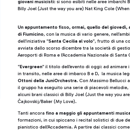
giovani musicisti
: si sono esibiti nelle aree imbarchi B
Billy Joel (Just the way you are) Nat King Cole (When 
Un appuntamento fisso, ormai, quello del giovedì, 
di Fiumicino
, con la musica di vario genere, nell’amb
dell’iniziativa “
Santa Cecilia al volo
”, frutto di una 
avviata dallo scorso dicembre tra la società di gesti
Aeroporti di Roma e l’Accademia Nazionale di Santa 
“
Evergreen
” il titolo dell’evento di oggi: ad animare 
in transito, nelle aree di imbarco B e D, la musica l
Ottoni della JuniOrchestra
. Con Massimo Bellucci a
il gruppo ha eseguito una serie di piacevoli melodie, 
alcuni brani classici di Billy Joel (Just the way you ar
Čajkovskij/Baker (My Love).
Tanti ancora
fino a maggio gli appuntamenti music
formazioni, in cui spiccano i recital solistici di due d
pianistico dell’Accademia. A partire dai classici com