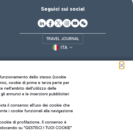
Seguici sui social
TRAVEL JOURNAL
ITA
ul funzionamento dello stesso (cookie
cnici, cookie di prima e terza parte per
nell'ambito dell'utilizzo delle
li annunci e le inserzioni pubblicitari
ta il consenso all'uso dei cookie che
Roma FCO
nte i cookie funzionali alla navigazione
L'aeroporto stellato
ookie di profilazione. Il consenso è
SOSTENIBILITÀ
INNOVAZIONE
e cliccando su "GESTISCI I TUOI COOKIE"