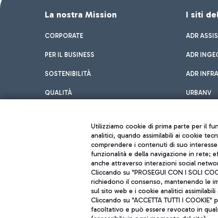
La nostra Mission
I siti d
CORPORATE
ADR ASSI
PER IL BUSINESS
ADR INGE
SOSTENIBILITÀ
ADR INFR
QUALITÀ
URBANV
INNOVATION
Utilizziamo cookie di prima parte per il f
analitici, quando assimilabili ai cookie tec
comprendere i contenuti di suo interesse; 
funzionalità e della navigazione in rete; 
anche attraverso interazioni social networ
Cliccando su "PROSEGUI CON I SOLI COOKIE
richiedono il consenso, mantenendo le impo
sul sito web e i cookie analitici assimilabili 
Aeroporti di Roma S.p.A. - Società soggetta a direzione e coordiname
Cliccando su "ACCETTA TUTTI I COOKIE" pre
Codice fiscale e Registro delle Imprese di Roma 13032990155 P. IVA 0
Capitale sociale 62.224.743,00 int. vers.
facoltativo e può essere revocato in qual
Sede legale: Via Pier Paolo Racchetti 1 - 00054 Fiumicino (RM) telefon