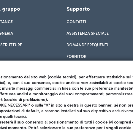
el gruppo
Supporto
STANCE
CONTATTI
GNERIA
ASSISTENZA SPECIALE
ASTRUTTURE
DOMANDE FREQUENTI
FORNITORI
unzionamento del sito web (cookie tecnici), per effettuare statistiche s
nici), e, con il suo consenso, cookie analitici non assimilabili ai cookie te
inviarle messaggi commerciali in linea con le sue preferenze manifestate 
effettuare analisi e monitoraggio dei suoi comportamenti; personalizzare g
k (cookie di profilazione).
Privacy policy
 NECESSARI" o sulla "X" in alto a destra in questo banner, lei non pres
Note legali
stazioni di default, e saranno installati sul suo dispositivo esclusivame
Mappa sito
a quelli tecnici.
nto di Mundys S.p.A.
Accessibilità
sterà il suo consenso al posizionamento di tutti i cookie ivi compresi c
6572251004
QUALITÀ
siasi momento. Potrà selezionare le sue preferenze per i singoli cooki
o +39 06 65951