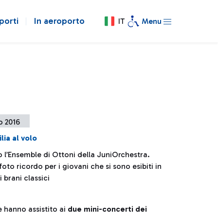
porti
In aeroporto
IT
Menu
o 2016
lia al volo
o l’Ensemble di Ottoni della JuniOrchestra.
foto ricordo per i giovani che si sono esibiti in
i brani classici
e hanno assistito ai
due mini-concerti dei