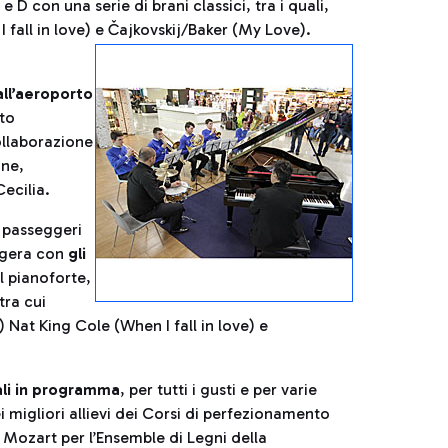
 e D con una serie di brani classici, tra i quali,
I fall in love) e Čajkovskij/Baker (My Love).
all’aeroporto
ito
collaborazione
one,
Cecilia.
i passeggeri
eggera con
gli
l pianoforte,
tra cui
e) Nat King Cole (When I fall in love) e
ali in programma
, per tutti i gusti e per varie
ei migliori allievi dei Corsi di perfezionamento
e Mozart per l’Ensemble di Legni della