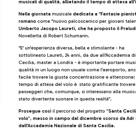
musicali di qualità
,
allietando il tempo di attesa al
Nella giornata
musicale
dedicata a
''
Fantasie pianis
romano
come ''nuovo palcoscenico per giovani talent
Umberto Jacopo Laureti
,
che ha proposto il Prelud
Novelletta di Robert Schumann.
''E' un'esperienza diversa, bella e stimolante - ha
sottolineato Laureti, 24 anni, da due all'Accademia d
Cecilia, master a Londra - è importante portare musi
qualità in un luogo non usuale come l'aeroporto, anc
facile trovare la giusta concentrazione e attenzione:
tempo di attesa del volo è stato gratificante trovare
passeggeri che, comunque, si interessano alla music
stato divertente suonare in questa realtà''.
Prosegue così
il percorso del progetto “
Santa Cecili
volo
”,
messo in campo dal dicembre scorso da Adr 
dall’Accademia Nazionale di Santa Cecilia
.