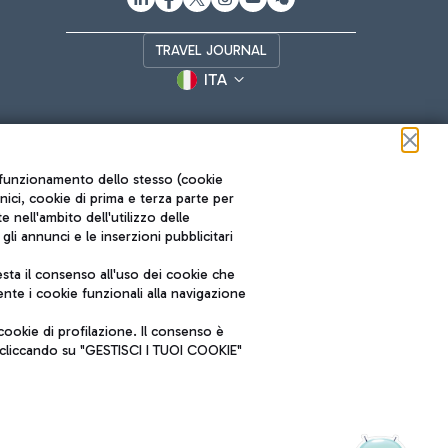
TRAVEL JOURNAL
ITA
ul funzionamento dello stesso (cookie
cnici, cookie di prima e terza parte per
nell'ambito dell'utilizzo delle
li annunci e le inserzioni pubblicitari
ta il consenso all'uso dei cookie che
Roma FCO
nte i cookie funzionali alla navigazione
L'aeroporto stellato
ookie di profilazione. Il consenso è
SOSTENIBILITÀ
INNOVAZIONE
e cliccando su "GESTISCI I TUOI COOKIE"