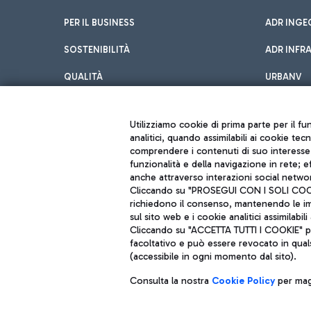
PER IL BUSINESS
ADR INGE
SOSTENIBILITÀ
ADR INFR
QUALITÀ
URBANV
INNOVATION
Utilizziamo cookie di prima parte per il f
analitici, quando assimilabili ai cookie tec
comprendere i contenuti di suo interesse; 
funzionalità e della navigazione in rete; 
anche attraverso interazioni social networ
Cliccando su "PROSEGUI CON I SOLI COOKIE
richiedono il consenso, mantenendo le impo
sul sito web e i cookie analitici assimilabili 
Aeroporti di Roma S.p.A. - Società soggetta a direzione e coordiname
Cliccando su "ACCETTA TUTTI I COOKIE" pre
Codice fiscale e Registro delle Imprese di Roma 13032990155 P. IVA 0
Capitale sociale 62.224.743,00 int. vers.
facoltativo e può essere revocato in qual
Sede legale: Via Pier Paolo Racchetti 1 - 00054 Fiumicino (RM) telefon
(accessibile in ogni momento dal sito).
Consulta la nostra
Cookie Policy
per magg