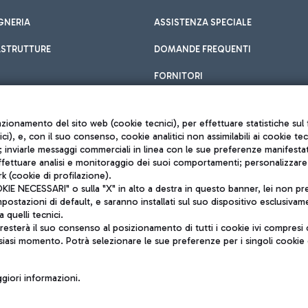
GNERIA
ASSISTENZA SPECIALE
ASTRUTTURE
DOMANDE FREQUENTI
FORNITORI
unzionamento del sito web (cookie tecnici), per effettuare statistiche s
nici), e, con il suo consenso, cookie analitici non assimilabili ai cookie te
inviarle messaggi commerciali in linea con le sue preferenze manifestate 
effettuare analisi e monitoraggio dei suoi comportamenti; personalizzare g
k (cookie di profilazione).
Privacy policy
 NECESSARI" o sulla "X" in alto a destra in questo banner, lei non pres
Note legali
stazioni di default, e saranno installati sul suo dispositivo esclusivame
Mappa sito
a quelli tecnici.
nto di Mundys S.p.A.
Accessibilità
sterà il suo consenso al posizionamento di tutti i cookie ivi compresi c
6572251004
QUALITÀ
siasi momento. Potrà selezionare le sue preferenze per i singoli cooki
o +39 06 65951
iori informazioni.