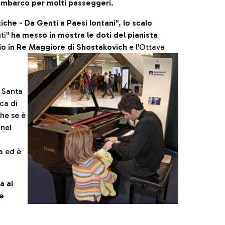
l'imbarco per molti passeggeri
.
tiche - Da Genti a Paesi lontani
'',
lo scalo
i''
ha messo in mostra le doti del pianista
io in Re Maggiore di Shostakovich
e l'Ottava
i Santa
ca di
he se è
 nel
a ed è
a al
e