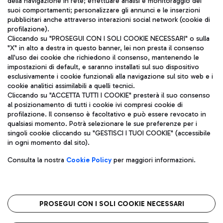
della navigazione in rete; effettuare analisi e monitoraggio dei
ITA
suoi comportamenti; personalizzare gli annunci e le inserzioni
pubblicitari anche attraverso interazioni social network (cookie di
profilazione).
Cliccando su "PROSEGUI CON I SOLI COOKIE NECESSARI" o sulla
"X" in alto a destra in questo banner, lei non presta il consenso
all'uso dei cookie che richiedono il consenso, mantenendo le
impostazioni di default, e saranno installati sul suo dispositivo
esclusivamente i cookie funzionali alla navigazione sul sito web e i
Aeroporti di Roma S.p.A. - Società soggetta a direzione e
cookie analitici assimilabili a quelli tecnici.
coordinamento di Mundys S.p.A.
Cliccando su "ACCETTA TUTTI I COOKIE" presterà il suo consenso
al posizionamento di tutti i cookie ivi compresi cookie di
Codice fiscale e Registro delle Imprese di Roma 13032990155 P.
profilazione. Il consenso è facoltativo e può essere revocato in
IVA 06572251004
qualsiasi momento. Potrà selezionare le sue preferenze per i
Capitale sociale 62.224.743,00 int. vers.
singoli cookie cliccando su "GESTISCI I TUOI COOKIE" (accessibile
Sede legale: Via Pier Paolo Racchetti 1 - 00054 Fiumicino (RM)
in ogni momento dal sito).
telefono +39 06 65951
Privacy policy
Note legali
Consulta la nostra
Cookie Policy
per maggiori informazioni.
Mappa sito
Accessibilità
Roma FCO
L'aeroporto stellato
PROSEGUI CON I SOLI COOKIE NECESSARI