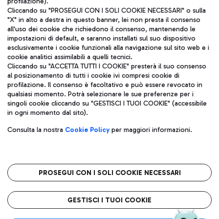
profilazione).
Cliccando su "PROSEGUI CON I SOLI COOKIE NECESSARI" o sulla
"X" in alto a destra in questo banner, lei non presta il consenso
all'uso dei cookie che richiedono il consenso, mantenendo le
impostazioni di default, e saranno installati sul suo dispositivo
esclusivamente i cookie funzionali alla navigazione sul sito web e i
Aeroporti di Roma S.p.A. - Società soggetta a direzione e
cookie analitici assimilabili a quelli tecnici.
coordinamento di Mundys S.p.A.
Cliccando su "ACCETTA TUTTI I COOKIE" presterà il suo consenso
al posizionamento di tutti i cookie ivi compresi cookie di
Codice fiscale e Registro delle Imprese di Roma 13032990155 P.
profilazione. Il consenso è facoltativo e può essere revocato in
IVA 06572251004
qualsiasi momento. Potrà selezionare le sue preferenze per i
Capitale sociale 62.224.743,00 int. vers.
singoli cookie cliccando su "GESTISCI I TUOI COOKIE" (accessibile
Sede legale: Via Pier Paolo Racchetti 1 - 00054 Fiumicino (RM)
in ogni momento dal sito).
telefono +39 06 65951
Privacy policy
Note legali
Consulta la nostra
Cookie Policy
per maggiori informazioni.
Mappa sito
Accessibilità
Roma FCO
L'aeroporto stellato
PROSEGUI CON I SOLI COOKIE NECESSARI
QUALITÀ
SOSTENIBILITÀ
INNOVAZIONE
GESTISCI I TUOI COOKIE