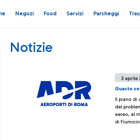
ne
Negozi
Food
Servizi
Parcheggi
Tras
Notizie
3 aprile
Guasto so
Il piano di
del problem
aereo, al 
di Fiumici