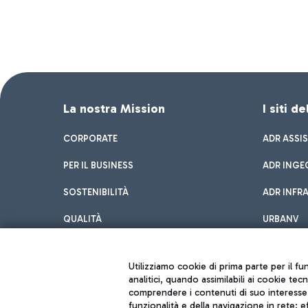
La nostra Mission
I siti d
CORPORATE
ADR ASSI
PER IL BUSINESS
ADR INGE
SOSTENIBILITÀ
ADR INFR
QUALITÀ
URBANV
INNOVATION
Utilizziamo cookie di prima parte per il f
analitici, quando assimilabili ai cookie tec
comprendere i contenuti di suo interesse; 
funzionalità e della navigazione in rete; 