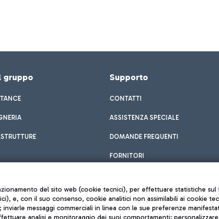
el gruppo
Supporto
STANCE
CONTATTI
GNERIA
ASSISTENZA SPECIALE
ASTRUTTURE
DOMANDE FREQUENTI
FORNITORI
unzionamento del sito web (cookie tecnici), per effettuare statistiche s
nici), e, con il suo consenso, cookie analitici non assimilabili ai cookie te
inviarle messaggi commerciali in linea con le sue preferenze manifestate 
effettuare analisi e monitoraggio dei suoi comportamenti; personalizzare g