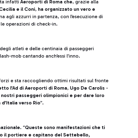
a infatti
Aeroporti di Roma che
, grazie alla
ecilia e il Coni
,
ha organizzato un vero e
 agli azzurri in partenza, con l’esecuzione di
 le operazioni di check-in.
gli atleti e delle centinaia di passeggeri
lash-mob cantando anch’essi l’inno.
rzi e sta raccogliendo ottimi risultati sul fronte
etto l’Ad di Aeroporti di Roma
,
Ugo De Carolis
-
ostri passeggeri olimpionici e per dare loro
 d’Italia verso Rio
”.
nazionale
. “
Queste sono manifestazioni che ti
il portiere e capitano del Settebello,