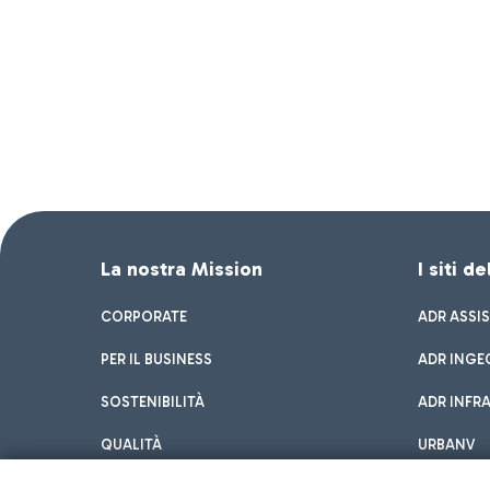
La nostra Mission
I siti d
CORPORATE
ADR ASSI
PER IL BUSINESS
ADR INGE
SOSTENIBILITÀ
ADR INFR
QUALITÀ
URBANV
INNOVATION