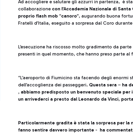
Ad accogliere e salutare gli azzurri in partenza, è stat
collaborazione
con l’Accademia Nazionale di Santa C
proprio flash mob
“
canoro
”, augurando buona fortuna
Fratelli d’Italia, eseguito a sorpresa dal Coro durante
L’esecuzione ha riscosso molto gradimento da parte de
presenti in quel momento, che hanno preso parte al f
“L’aeroporto di Fiumicino sta facendo degli enormi sfo
dell’accoglienza dei passeggeri.
Questa sera
–
ha d
,
abbiamo predisposto un benvenuto speciale per i n
un arrivederci a presto dal Leonardo da Vinci
,
porta
Particolarmente gradita è stata la sorpresa per la 
fanno sentire davvero importante
-
ha c
ommentato 