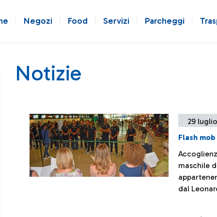
ne
Negozi
Food
Servizi
Parcheggi
Tras
Notizie
29 lugli
Flash mob 
Accoglienz
maschile di
appartenent
dal Leonar