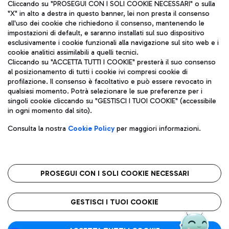
Cliccando su "PROSEGUI CON I SOLI COOKIE NECESSARI" o sulla
"X" in alto a destra in questo banner, lei non presta il consenso
all'uso dei cookie che richiedono il consenso, mantenendo le
impostazioni di default, e saranno installati sul suo dispositivo
esclusivamente i cookie funzionali alla navigazione sul sito web e i
Aeroporti di Roma S.p.A. - Società soggetta a direzione e
cookie analitici assimilabili a quelli tecnici.
coordinamento di Mundys S.p.A.
Cliccando su "ACCETTA TUTTI I COOKIE" presterà il suo consenso
al posizionamento di tutti i cookie ivi compresi cookie di
Codice fiscale e Registro delle Imprese di Roma 13032990155 P.
profilazione. Il consenso è facoltativo e può essere revocato in
IVA 06572251004
qualsiasi momento. Potrà selezionare le sue preferenze per i
Capitale sociale 62.224.743,00 int. vers.
singoli cookie cliccando su "GESTISCI I TUOI COOKIE" (accessibile
Sede legale: Via Pier Paolo Racchetti 1 - 00054 Fiumicino (RM)
in ogni momento dal sito).
telefono +39 06 65951
Privacy policy
Note legali
Consulta la nostra
Cookie Policy
per maggiori informazioni.
Mappa sito
Accessibilità
Roma FCO
L'aeroporto stellato
PROSEGUI CON I SOLI COOKIE NECESSARI
QUALITÀ
SOSTENIBILITÀ
INNOVAZIONE
GESTISCI I TUOI COOKIE