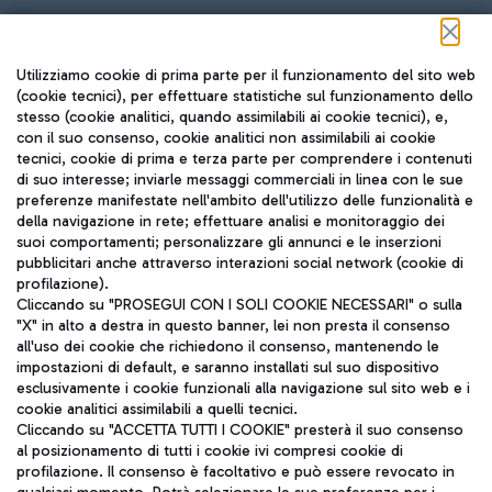
Seguici sui social
Utilizziamo cookie di prima parte per il funzionamento del sito web
(cookie tecnici), per effettuare statistiche sul funzionamento dello
stesso (cookie analitici, quando assimilabili ai cookie tecnici), e,
con il suo consenso, cookie analitici non assimilabili ai cookie
tecnici, cookie di prima e terza parte per comprendere i contenuti
di suo interesse; inviarle messaggi commerciali in linea con le sue
TRAVEL JOURNAL
preferenze manifestate nell'ambito dell'utilizzo delle funzionalità e
della navigazione in rete; effettuare analisi e monitoraggio dei
ITA
suoi comportamenti; personalizzare gli annunci e le inserzioni
pubblicitari anche attraverso interazioni social network (cookie di
profilazione).
Cliccando su "PROSEGUI CON I SOLI COOKIE NECESSARI" o sulla
"X" in alto a destra in questo banner, lei non presta il consenso
all'uso dei cookie che richiedono il consenso, mantenendo le
impostazioni di default, e saranno installati sul suo dispositivo
esclusivamente i cookie funzionali alla navigazione sul sito web e i
Aeroporti di Roma S.p.A. - Società soggetta a direzione e
cookie analitici assimilabili a quelli tecnici.
coordinamento di Mundys S.p.A.
Cliccando su "ACCETTA TUTTI I COOKIE" presterà il suo consenso
al posizionamento di tutti i cookie ivi compresi cookie di
Codice fiscale e Registro delle Imprese di Roma 13032990155 P.
profilazione. Il consenso è facoltativo e può essere revocato in
IVA 06572251004