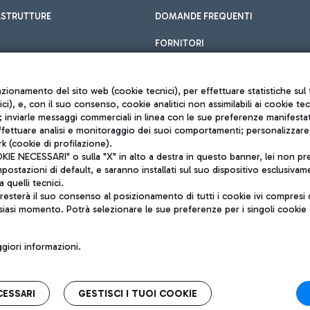
ASTRUTTURE
DOMANDE FREQUENTI
FORNITORI
unzionamento del sito web (cookie tecnici), per effettuare statistiche s
nici), e, con il suo consenso, cookie analitici non assimilabili ai cookie te
inviarle messaggi commerciali in linea con le sue preferenze manifestate 
effettuare analisi e monitoraggio dei suoi comportamenti; personalizzare g
k (cookie di profilazione).
Privacy policy
 NECESSARI" o sulla "X" in alto a destra in questo banner, lei non pres
Note legali
stazioni di default, e saranno installati sul suo dispositivo esclusivame
Mappa sito
a quelli tecnici.
nto di Mundys S.p.A.
Accessibilità
sterà il suo consenso al posizionamento di tutti i cookie ivi compresi c
6572251004
QUALITÀ
siasi momento. Potrà selezionare le sue preferenze per i singoli cooki
o +39 06 65951
iori informazioni.
CESSARI
GESTISCI I TUOI COOKIE