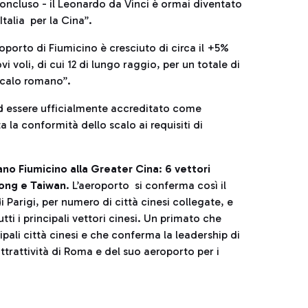
oncluso - il Leonardo da Vinci è ormai diventato
Italia per la Cina”.
eroporto di Fiumicino è cresciuto di circa il +5%
vi voli, di cui 12 di lungo raggio, per un totale di
scalo romano”.
ad essere ufficialmente accreditato come
 la conformità dello scalo ai requisiti di
gano Fiumicino alla Greater Cina
:
6 vettori
Kong e Taiwan
. L’aeroporto si conferma così il
 Parigi, per numero di città cinesi collegate, e
ti i principali vettori cinesi. Un primato che
ipali città cinesi e che conferma la leadership di
trattività di Roma e del suo aeroporto per i