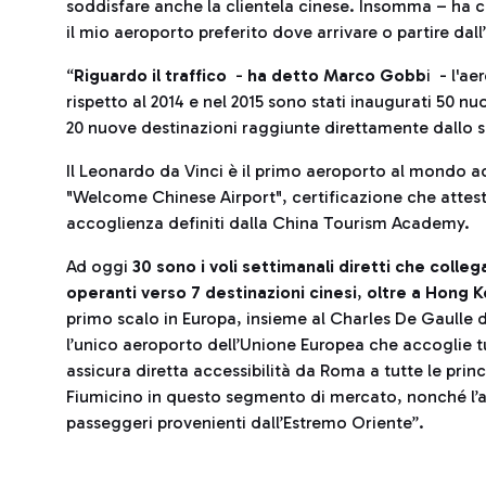
soddisfare anche la clientela cinese. Insomma – ha c
il mio aeroporto preferito dove arrivare o partire dall’
“
Riguardo il traffico
-
ha detto Marco Gobb
i - l'a
rispetto al 2014 e nel 2015 sono stati inaugurati 50 nuo
20 nuove destinazioni raggiunte direttamente dallo 
Il Leonardo da Vinci è il primo aeroporto al mondo 
"Welcome Chinese Airport", certificazione che attesta
accoglienza definiti dalla China Tourism Academy.
Ad oggi
30 sono i voli settimanali diretti che colle
operanti verso 7 destinazioni cinesi
,
oltre a Hong 
primo scalo in Europa, insieme al Charles De Gaulle di
l’unico aeroporto dell’Unione Europea che accoglie tut
assicura diretta accessibilità da Roma a tutte le princ
Fiumicino in questo segmento di mercato, nonché l’at
passeggeri provenienti dall’Estremo Oriente”.