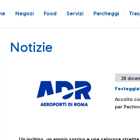
ne
Negozi
Food
Servizi
Parcheggi
Tras
Notizie
28 dice
Festeggiat
Accolto con
per Pechin
Un inchino
,
un ampio sorriso e una calorosa stretta