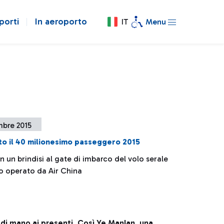
porti
In aeroporto
IT
Menu
mbre 2015
o il 40 milionesimo passeggero 2015
 un brindisi al gate di imbarco del volo serale
o operato da Air China
 di mano ai presenti
.
Così Ye Manlan
,
una