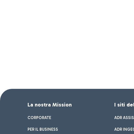
La nostra Mission
I siti d
CORPORATE
ADR ASSI
PER IL BUSINESS
ADR INGE