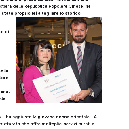
ostiera della Repubblica Popolare Cinese,
ha
 stata proprio lei a tagliare lo storico
te di
ella
tore
6
iano
.
lle
o – ha aggiunto la giovane donna orientale - A
utturato che offre molteplici servizi mirati a