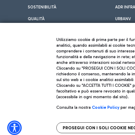
SOSTENIBILITÀ
ADR INFR
QUALITÀ
URBANV
INNOVATION
Utilizziamo cookie di prima parte per il f
analitici, quando assimilabili ai cookie tec
comprendere i contenuti di suo interesse; 
funzionalità e della navigazione in rete; 
anche attraverso interazioni social networ
Cliccando su "PROSEGUI CON I SOLI COOKIE
richiedono il consenso, mantenendo le impo
sul sito web e i cookie analitici assimilabili 
Aeroporti di Roma S.p.A. - Società soggetta a direzione e coordiname
Cliccando su "ACCETTA TUTTI I COOKIE" pre
Codice fiscale e Registro delle Imprese di Roma 13032990155 P. IVA 0
facoltativo e può essere revocato in qual
Capitale sociale 62.224.743,00 int. vers.
Sede legale: Via Pier Paolo Racchetti 1 - 00054 Fiumicino (RM) telefon
(accessibile in ogni momento dal sito).
Consulta la nostra
Cookie Policy
per magg
PROSEGUI CON I SOLI COOKIE NE