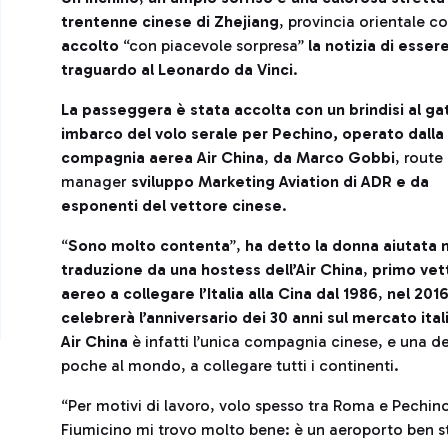
trentenne cinese di Zhejiang
, provincia orientale c
accolto
“con piacevole sorpresa”
la notizia di essere
traguardo al Leonardo da Vinci
.
La passeggera è stata accolta con un brindisi al ga
imbarco del volo serale per Pechino, operato dalla
compagnia aerea Air China
,
da Marco Gobbi
, route
manager
sviluppo Marketing Aviation di ADR e da
esponenti del vettore cinese
.
“
Sono molto contenta
”,
ha detto la donna aiutata n
traduzione da una hostess dell’Air China
,
primo vet
aereo a collegare l’Italia alla Cina dal 1986
,
nel 201
celebrerà l’anniversario dei 30 anni sul mercato ital
Air China
è infatti l’unica compagnia cinese, e una de
poche al mondo, a collegare tutti i continenti.
“Per motivi di lavoro, volo spesso tra Roma e Pechin
Fiumicino mi trovo molto bene: è un aeroporto ben str