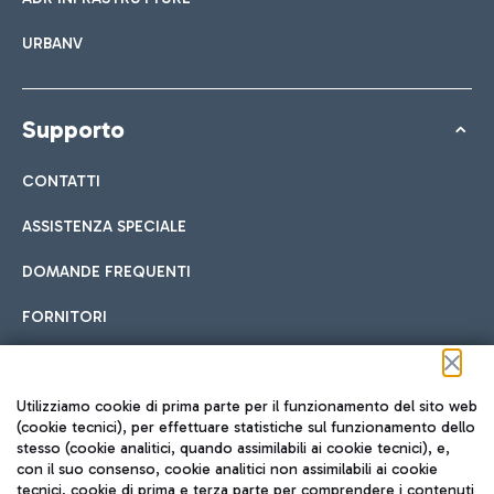
URBANV
Supporto
CONTATTI
ASSISTENZA SPECIALE
DOMANDE FREQUENTI
FORNITORI
Seguici sui social
Utilizziamo cookie di prima parte per il funzionamento del sito web
(cookie tecnici), per effettuare statistiche sul funzionamento dello
stesso (cookie analitici, quando assimilabili ai cookie tecnici), e,
con il suo consenso, cookie analitici non assimilabili ai cookie
tecnici, cookie di prima e terza parte per comprendere i contenuti