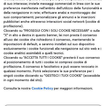
di suo interesse; inviarle messaggi commerciali in linea con le sue
TRAVEL JOURNAL
preferenze manifestate nell'ambito dell'utilizzo delle funzionalità e
della navigazione in rete; effettuare analisi e monitoraggio dei
ITA
suoi comportamenti; personalizzare gli annunci e le inserzioni
pubblicitari anche attraverso interazioni social network (cookie di
profilazione).
Cliccando su "PROSEGUI CON I SOLI COOKIE NECESSARI" o sulla
"X" in alto a destra in questo banner, lei non presta il consenso
all'uso dei cookie che richiedono il consenso, mantenendo le
impostazioni di default, e saranno installati sul suo dispositivo
esclusivamente i cookie funzionali alla navigazione sul sito web e i
Aeroporti di Roma S.p.A. - Società soggetta a direzione e
cookie analitici assimilabili a quelli tecnici.
coordinamento di Mundys S.p.A.
Cliccando su "ACCETTA TUTTI I COOKIE" presterà il suo consenso
al posizionamento di tutti i cookie ivi compresi cookie di
Codice fiscale e Registro delle Imprese di Roma 13032990155 P.
profilazione. Il consenso è facoltativo e può essere revocato in
IVA 06572251004
qualsiasi momento. Potrà selezionare le sue preferenze per i
Capitale sociale 62.224.743,00 int. vers.
singoli cookie cliccando su "GESTISCI I TUOI COOKIE" (accessibile
Sede legale: Via Pier Paolo Racchetti 1 - 00054 Fiumicino (RM)
in ogni momento dal sito).
telefono +39 06 65951
Privacy policy
Note legali
Consulta la nostra
Cookie Policy
per maggiori informazioni.
Mappa sito
Accessibilità
Roma FCO