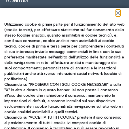
FORNITORI
Seguici sui social
Utilizziamo cookie di prima parte per il funzionamento del sito web
(cookie tecnici), per effettuare statistiche sul funzionamento dello
stesso (cookie analitici, quando assimilabili ai cookie tecnici), e,
con il suo consenso, cookie analitici non assimilabili ai cookie
tecnici, cookie di prima e terza parte per comprendere i contenuti
di suo interesse; inviarle messaggi commerciali in linea con le sue
TRAVEL JOURNAL
preferenze manifestate nell'ambito dell'utilizzo delle funzionalità e
della navigazione in rete; effettuare analisi e monitoraggio dei
ITA
suoi comportamenti; personalizzare gli annunci e le inserzioni
pubblicitari anche attraverso interazioni social network (cookie di
profilazione).
Cliccando su "PROSEGUI CON I SOLI COOKIE NECESSARI" o sulla
"X" in alto a destra in questo banner, lei non presta il consenso
all'uso dei cookie che richiedono il consenso, mantenendo le
impostazioni di default, e saranno installati sul suo dispositivo
esclusivamente i cookie funzionali alla navigazione sul sito web e i
Aeroporti di Roma S.p.A. - Società soggetta a direzione e
cookie analitici assimilabili a quelli tecnici.
coordinamento di Mundys S.p.A.
Cliccando su "ACCETTA TUTTI I COOKIE" presterà il suo consenso
al posizionamento di tutti i cookie ivi compresi cookie di
Codice fiscale e Registro delle Imprese di Roma 13032990155 P.
profilazione. Il consenso è facoltativo e può essere revocato in