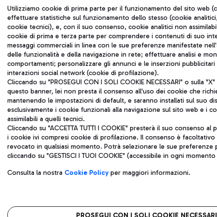
Utilizziamo cookie di prima parte per il funzionamento del sito web (c
effettuare statistiche sul funzionamento dello stesso (cookie analitici,
cookie tecnici), e, con il suo consenso, cookie analitici non assimilabil
cookie di prima e terza parte per comprendere i contenuti di suo inte
messaggi commerciali in linea con le sue preferenze manifestate nell'a
delle funzionalità e della navigazione in rete; effettuare analisi e mo
comportamenti; personalizzare gli annunci e le inserzioni pubblicitar
interazioni social network (cookie di profilazione).
Cliccando su "PROSEGUI CON I SOLI COOKIE NECESSARI" o sulla "X" in
questo banner, lei non presta il consenso all'uso dei cookie che rich
mantenendo le impostazioni di default, e saranno installati sul suo di
esclusivamente i cookie funzionali alla navigazione sul sito web e i coo
assimilabili a quelli tecnici.
Cliccando su "ACCETTA TUTTI I COOKIE" presterà il suo consenso al p
i cookie ivi compresi cookie di profilazione. Il consenso è facoltativ
revocato in qualsiasi momento. Potrà selezionare le sue preferenze p
cliccando su "GESTISCI I TUOI COOKIE" (accessibile in ogni momento d
Consulta la nostra
Cookie Policy
per maggiori informazioni.
PROSEGUI CON I SOLI COOKIE NECESSARI