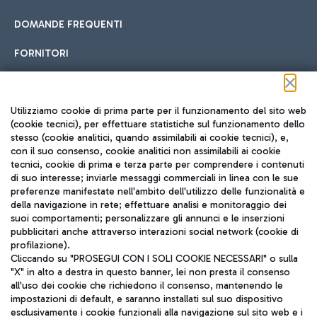
DOMANDE FREQUENTI
FORNITORI
Seguici sui social
Utilizziamo cookie di prima parte per il funzionamento del sito web
(cookie tecnici), per effettuare statistiche sul funzionamento dello
stesso (cookie analitici, quando assimilabili ai cookie tecnici), e,
con il suo consenso, cookie analitici non assimilabili ai cookie
tecnici, cookie di prima e terza parte per comprendere i contenuti
di suo interesse; inviarle messaggi commerciali in linea con le sue
TRAVEL JOURNAL
preferenze manifestate nell'ambito dell'utilizzo delle funzionalità e
della navigazione in rete; effettuare analisi e monitoraggio dei
ITA
suoi comportamenti; personalizzare gli annunci e le inserzioni
pubblicitari anche attraverso interazioni social network (cookie di
profilazione).
Cliccando su "PROSEGUI CON I SOLI COOKIE NECESSARI" o sulla
"X" in alto a destra in questo banner, lei non presta il consenso
all'uso dei cookie che richiedono il consenso, mantenendo le
impostazioni di default, e saranno installati sul suo dispositivo
esclusivamente i cookie funzionali alla navigazione sul sito web e i