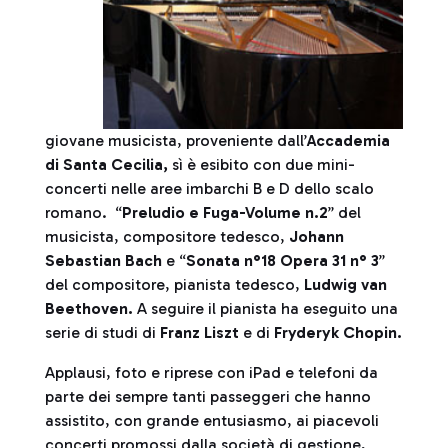
giovane musicista, proveniente dall’
Accademia
di Santa Cecilia,
sì è esibito con due mini-
concerti nelle aree imbarchi B e D dello scalo
romano. “
Preludio e Fuga-Volume n.2
” del
musicista, compositore tedesco,
Johann
Sebastian Bach
e “
Sonata n°18 Opera 31 n° 3
”
del compositore, pianista tedesco,
Ludwig van
Beethoven.
A seguire il pianista ha eseguito una
serie di studi di
Franz Liszt
e di
Fryderyk Chopin.
Applausi, foto e riprese con iPad e telefoni da
parte dei sempre tanti passeggeri che hanno
assistito, con grande entusiasmo, ai piacevoli
concerti promossi dalla società di gestione,