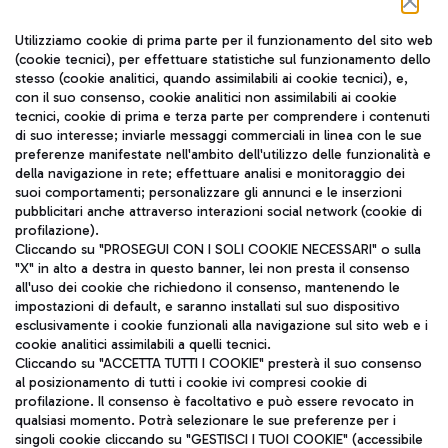
Seguici sui social
Utilizziamo cookie di prima parte per il funzionamento del sito web
(cookie tecnici), per effettuare statistiche sul funzionamento dello
stesso (cookie analitici, quando assimilabili ai cookie tecnici), e,
con il suo consenso, cookie analitici non assimilabili ai cookie
tecnici, cookie di prima e terza parte per comprendere i contenuti
di suo interesse; inviarle messaggi commerciali in linea con le sue
TRAVEL JOURNAL
preferenze manifestate nell'ambito dell'utilizzo delle funzionalità e
della navigazione in rete; effettuare analisi e monitoraggio dei
ITA
suoi comportamenti; personalizzare gli annunci e le inserzioni
pubblicitari anche attraverso interazioni social network (cookie di
profilazione).
Cliccando su "PROSEGUI CON I SOLI COOKIE NECESSARI" o sulla
"X" in alto a destra in questo banner, lei non presta il consenso
all'uso dei cookie che richiedono il consenso, mantenendo le
impostazioni di default, e saranno installati sul suo dispositivo
esclusivamente i cookie funzionali alla navigazione sul sito web e i
Aeroporti di Roma S.p.A. - Società soggetta a direzione e
cookie analitici assimilabili a quelli tecnici.
coordinamento di Mundys S.p.A.
Cliccando su "ACCETTA TUTTI I COOKIE" presterà il suo consenso
al posizionamento di tutti i cookie ivi compresi cookie di
Codice fiscale e Registro delle Imprese di Roma 13032990155 P.
profilazione. Il consenso è facoltativo e può essere revocato in
IVA 06572251004
qualsiasi momento. Potrà selezionare le sue preferenze per i
Capitale sociale 62.224.743,00 int. vers.
singoli cookie cliccando su "GESTISCI I TUOI COOKIE" (accessibile
Sede legale: Via Pier Paolo Racchetti 1 - 00054 Fiumicino (RM)