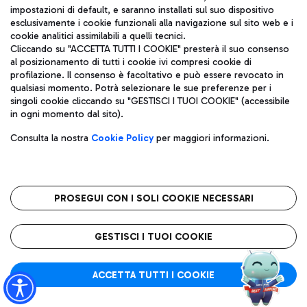
impostazioni di default, e saranno installati sul suo dispositivo
esclusivamente i cookie funzionali alla navigazione sul sito web e i
Aeroporti di Roma S.p.A. - Società soggetta a direzione e
cookie analitici assimilabili a quelli tecnici.
coordinamento di Mundys S.p.A.
Cliccando su "ACCETTA TUTTI I COOKIE" presterà il suo consenso
al posizionamento di tutti i cookie ivi compresi cookie di
Codice fiscale e Registro delle Imprese di Roma 13032990155 P.
profilazione. Il consenso è facoltativo e può essere revocato in
IVA 06572251004
qualsiasi momento. Potrà selezionare le sue preferenze per i
Capitale sociale 62.224.743,00 int. vers.
singoli cookie cliccando su "GESTISCI I TUOI COOKIE" (accessibile
Sede legale: Via Pier Paolo Racchetti 1 - 00054 Fiumicino (RM)
in ogni momento dal sito).
telefono +39 06 65951
Privacy policy
Note legali
Consulta la nostra
Cookie Policy
per maggiori informazioni.
Mappa sito
Accessibilità
Roma FCO
L'aeroporto stellato
PROSEGUI CON I SOLI COOKIE NECESSARI
QUALITÀ
SOSTENIBILITÀ
INNOVAZIONE
GESTISCI I TUOI COOKIE
ACCETTA TUTTI I COOKIE