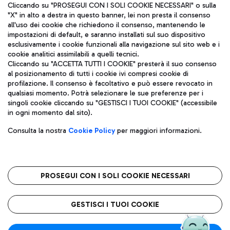
Cliccando su "PROSEGUI CON I SOLI COOKIE NECESSARI" o sulla
"X" in alto a destra in questo banner, lei non presta il consenso
all'uso dei cookie che richiedono il consenso, mantenendo le
impostazioni di default, e saranno installati sul suo dispositivo
esclusivamente i cookie funzionali alla navigazione sul sito web e i
Aeroporti di Roma S.p.A. - Società soggetta a direzione e
cookie analitici assimilabili a quelli tecnici.
coordinamento di Mundys S.p.A.
Cliccando su "ACCETTA TUTTI I COOKIE" presterà il suo consenso
al posizionamento di tutti i cookie ivi compresi cookie di
Codice fiscale e Registro delle Imprese di Roma 13032990155 P.
profilazione. Il consenso è facoltativo e può essere revocato in
IVA 06572251004
qualsiasi momento. Potrà selezionare le sue preferenze per i
Capitale sociale 62.224.743,00 int. vers.
singoli cookie cliccando su "GESTISCI I TUOI COOKIE" (accessibile
Sede legale: Via Pier Paolo Racchetti 1 - 00054 Fiumicino (RM)
in ogni momento dal sito).
telefono +39 06 65951
Privacy policy
Note legali
Consulta la nostra
Cookie Policy
per maggiori informazioni.
Mappa sito
Accessibilità
Roma FCO
L'aeroporto stellato
PROSEGUI CON I SOLI COOKIE NECESSARI
QUALITÀ
SOSTENIBILITÀ
INNOVAZIONE
GESTISCI I TUOI COOKIE