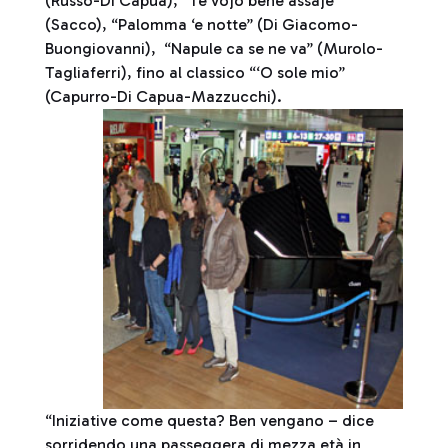
(Russo-Di Capua), “Te vojo bene assaje”
(Sacco), “Palomma ‘e notte” (Di Giacomo-
Buongiovanni), “Napule ca se ne va” (Murolo-
Tagliaferri), fino al classico “‘O sole mio”
(Capurro-Di Capua-Mazzucchi).
“Iniziative come questa? Ben vengano – dice
sorridendo una passeggera di mezza età in