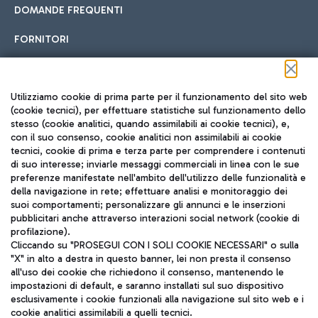
DOMANDE FREQUENTI
FORNITORI
Seguici sui social
Utilizziamo cookie di prima parte per il funzionamento del sito web
(cookie tecnici), per effettuare statistiche sul funzionamento dello
stesso (cookie analitici, quando assimilabili ai cookie tecnici), e,
con il suo consenso, cookie analitici non assimilabili ai cookie
tecnici, cookie di prima e terza parte per comprendere i contenuti
di suo interesse; inviarle messaggi commerciali in linea con le sue
TRAVEL JOURNAL
preferenze manifestate nell'ambito dell'utilizzo delle funzionalità e
della navigazione in rete; effettuare analisi e monitoraggio dei
ITA
suoi comportamenti; personalizzare gli annunci e le inserzioni
pubblicitari anche attraverso interazioni social network (cookie di
profilazione).
Cliccando su "PROSEGUI CON I SOLI COOKIE NECESSARI" o sulla
"X" in alto a destra in questo banner, lei non presta il consenso
all'uso dei cookie che richiedono il consenso, mantenendo le
impostazioni di default, e saranno installati sul suo dispositivo
esclusivamente i cookie funzionali alla navigazione sul sito web e i
Aeroporti di Roma S.p.A. - Società soggetta a direzione e
cookie analitici assimilabili a quelli tecnici.