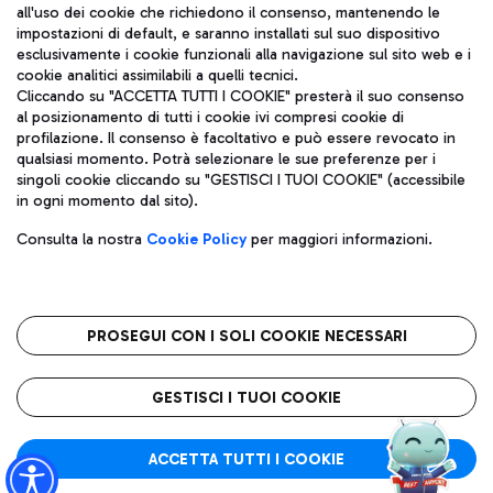
all'uso dei cookie che richiedono il consenso, mantenendo le
impostazioni di default, e saranno installati sul suo dispositivo
esclusivamente i cookie funzionali alla navigazione sul sito web e i
Aeroporti di Roma S.p.A. - Società soggetta a direzione e
cookie analitici assimilabili a quelli tecnici.
coordinamento di Mundys S.p.A.
Cliccando su "ACCETTA TUTTI I COOKIE" presterà il suo consenso
al posizionamento di tutti i cookie ivi compresi cookie di
Codice fiscale e Registro delle Imprese di Roma 13032990155 P.
profilazione. Il consenso è facoltativo e può essere revocato in
IVA 06572251004
qualsiasi momento. Potrà selezionare le sue preferenze per i
Capitale sociale 62.224.743,00 int. vers.
singoli cookie cliccando su "GESTISCI I TUOI COOKIE" (accessibile
Sede legale: Via Pier Paolo Racchetti 1 - 00054 Fiumicino (RM)
in ogni momento dal sito).
telefono +39 06 65951
Privacy policy
Note legali
Consulta la nostra
Cookie Policy
per maggiori informazioni.
Mappa sito
Accessibilità
Roma FCO
L'aeroporto stellato
PROSEGUI CON I SOLI COOKIE NECESSARI
QUALITÀ
SOSTENIBILITÀ
INNOVAZIONE
GESTISCI I TUOI COOKIE
ACCETTA TUTTI I COOKIE