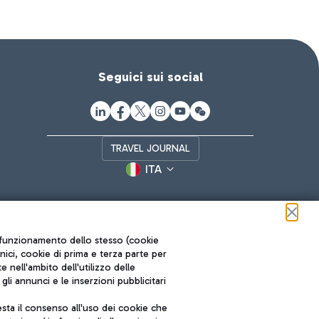
Seguici sui social
TRAVEL JOURNAL
ITA
ul funzionamento dello stesso (cookie
cnici, cookie di prima e terza parte per
nell'ambito dell'utilizzo delle
li annunci e le inserzioni pubblicitari
ta il consenso all'uso dei cookie che
Roma FCO