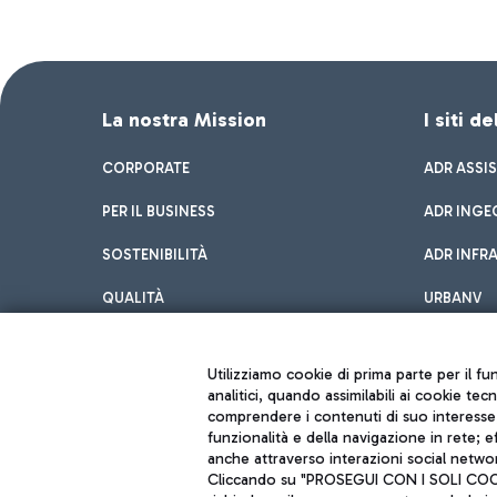
La nostra Mission
I siti d
CORPORATE
ADR ASSI
PER IL BUSINESS
ADR INGE
SOSTENIBILITÀ
ADR INFR
QUALITÀ
URBANV
INNOVATION
Utilizziamo cookie di prima parte per il f
analitici, quando assimilabili ai cookie tec
comprendere i contenuti di suo interesse; 
funzionalità e della navigazione in rete; 
anche attraverso interazioni social networ
Cliccando su "PROSEGUI CON I SOLI COOKIE