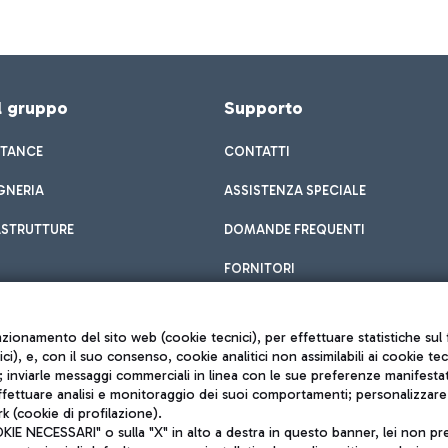
el gruppo
Supporto
STANCE
CONTATTI
GNERIA
ASSISTENZA SPECIALE
ASTRUTTURE
DOMANDE FREQUENTI
FORNITORI
unzionamento del sito web (cookie tecnici), per effettuare statistiche s
nici), e, con il suo consenso, cookie analitici non assimilabili ai cookie te
inviarle messaggi commerciali in linea con le sue preferenze manifestate 
effettuare analisi e monitoraggio dei suoi comportamenti; personalizzare g
k (cookie di profilazione).
Privacy policy
 NECESSARI" o sulla "X" in alto a destra in questo banner, lei non pres
Note legali