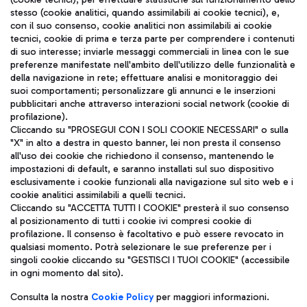
stesso (cookie analitici, quando assimilabili ai cookie tecnici), e,
con il suo consenso, cookie analitici non assimilabili ai cookie
tecnici, cookie di prima e terza parte per comprendere i contenuti
di suo interesse; inviarle messaggi commerciali in linea con le sue
TRAVEL JOURNAL
preferenze manifestate nell'ambito dell'utilizzo delle funzionalità e
della navigazione in rete; effettuare analisi e monitoraggio dei
ITA
suoi comportamenti; personalizzare gli annunci e le inserzioni
pubblicitari anche attraverso interazioni social network (cookie di
profilazione).
Cliccando su "PROSEGUI CON I SOLI COOKIE NECESSARI" o sulla
"X" in alto a destra in questo banner, lei non presta il consenso
all'uso dei cookie che richiedono il consenso, mantenendo le
impostazioni di default, e saranno installati sul suo dispositivo
esclusivamente i cookie funzionali alla navigazione sul sito web e i
Aeroporti di Roma S.p.A. - Società soggetta a direzione e
cookie analitici assimilabili a quelli tecnici.
coordinamento di Mundys S.p.A.
Cliccando su "ACCETTA TUTTI I COOKIE" presterà il suo consenso
al posizionamento di tutti i cookie ivi compresi cookie di
Codice fiscale e Registro delle Imprese di Roma 13032990155 P.
profilazione. Il consenso è facoltativo e può essere revocato in
IVA 06572251004
qualsiasi momento. Potrà selezionare le sue preferenze per i
Capitale sociale 62.224.743,00 int. vers.
singoli cookie cliccando su "GESTISCI I TUOI COOKIE" (accessibile
Sede legale: Via Pier Paolo Racchetti 1 - 00054 Fiumicino (RM)
in ogni momento dal sito).
telefono +39 06 65951
Privacy policy
Note legali
Consulta la nostra
Cookie Policy
per maggiori informazioni.