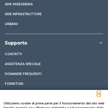
ADR INGEGNERIA
ADR INFRASTRUTTURE
URBANV
Supporto
CONTATTI
ASSISTENZA SPECIALE
DOMANDE FREQUENTI
FORNITORI
Seguici sui social
Utilizziamo cookie di prima parte per il funzionamento del sito web
(cookie tecnici), per effettuare statistiche sul funzionamento dello