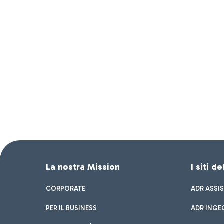
La nostra Mission
I siti d
CORPORATE
ADR ASSI
PER IL BUSINESS
ADR INGE