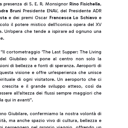
lla presenza di S. E. R. Monsignor
Rino Fisichella
,
ndra Bruni
Presidente ENAV, del Presidente ADR
sta
e dei premi Oscar
Francesca Lo Schiavo
e
ecolo il potere mistico dell'iconica opera del XV
ale. Un’opera che tende a ispirare ad ognuno una
le.
 “Il cortometraggio 'The Last Supper: The Living
o del Giubileo che pone al centro non solo la
ioni di bellezza e fonti di speranza. Aeroporti di
questa visione e offre un'esperienza che unisce
irituale di ogni visitatore. Un aeroporto che ci
crescita e il grande sviluppo atteso, così da
ssere all'altezza dei flussi sempre maggiori che
da qui in avanti”.
nno Giubilare, confermiamo la nostra volontà di
lità, ma anche spazio vivo di cultura, bellezza e
i passeggero nel proprio viaggio, offrendo un