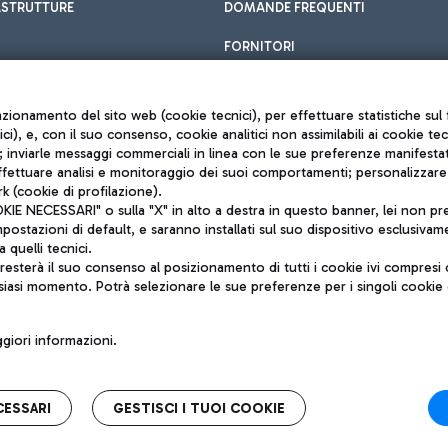
ASTRUTTURE
DOMANDE FREQUENTI
FORNITORI
unzionamento del sito web (cookie tecnici), per effettuare statistiche s
nici), e, con il suo consenso, cookie analitici non assimilabili ai cookie te
inviarle messaggi commerciali in linea con le sue preferenze manifestate 
effettuare analisi e monitoraggio dei suoi comportamenti; personalizzare g
k (cookie di profilazione).
Privacy policy
 NECESSARI" o sulla "X" in alto a destra in questo banner, lei non pres
Note legali
stazioni di default, e saranno installati sul suo dispositivo esclusivame
Mappa sito
a quelli tecnici.
nto di Mundys S.p.A.
Accessibilità
sterà il suo consenso al posizionamento di tutti i cookie ivi compresi c
6572251004
QUALITÀ
siasi momento. Potrà selezionare le sue preferenze per i singoli cooki
o +39 06 65951
iori informazioni.
CESSARI
GESTISCI I TUOI COOKIE