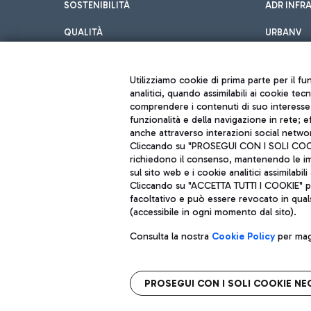
SOSTENIBILITÀ
ADR INFR
QUALITÀ
URBANV
INNOVATION
Utilizziamo cookie di prima parte per il f
analitici, quando assimilabili ai cookie tec
comprendere i contenuti di suo interesse; 
funzionalità e della navigazione in rete; 
anche attraverso interazioni social networ
Cliccando su "PROSEGUI CON I SOLI COOKIE
richiedono il consenso, mantenendo le impo
sul sito web e i cookie analitici assimilabili 
Aeroporti di Roma S.p.A. - Società soggetta a direzione e coordiname
Cliccando su "ACCETTA TUTTI I COOKIE" pre
Codice fiscale e Registro delle Imprese di Roma 13032990155 P. IVA 0
Capitale sociale 62.224.743,00 int. vers.
facoltativo e può essere revocato in qual
Sede legale: Via Pier Paolo Racchetti 1 - 00054 Fiumicino (RM) telefon
(accessibile in ogni momento dal sito).
Consulta la nostra
Cookie Policy
per magg
PROSEGUI CON I SOLI COOKIE NE