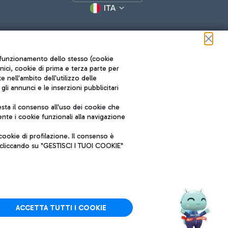
ITA
ul funzionamento dello stesso (cookie
cnici, cookie di prima e terza parte per
nell'ambito dell'utilizzo delle
li annunci e le inserzioni pubblicitari
ta il consenso all'uso dei cookie che
Roma FCO
nte i cookie funzionali alla navigazione
L'aeroporto stellato
ookie di profilazione. Il consenso è
SOSTENIBILITÀ
INNOVAZIONE
e cliccando su "GESTISCI I TUOI COOKIE"
ACCETTA TUTTI I COOKIE