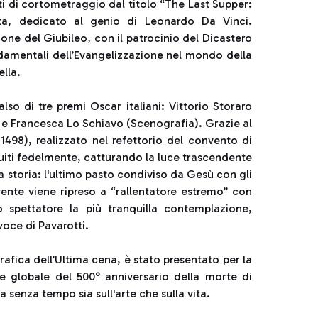
i di cortometraggio dal titolo “The Last Supper:
ta, dedicato al genio di Leonardo Da Vinci.
sione del Giubileo, con il patrocinio del Dicastero
ndamentali dell’Evangelizzazione nel mondo della
lla.
so di tre premi Oscar italiani: Vittorio Storaro
) e Francesca Lo Schiavo (Scenografia). Grazie al
4-1498), realizzato nel refettorio del convento di
ruiti fedelmente, catturando la luce trascendente
la storia: l'ultimo pasto condiviso da Gesù con gli
ivente viene ripreso a “rallentatore estremo” con
o spettatore la più tranquilla contemplazione,
voce di Pavarotti.
afica dell’Ultima cena, è stato presentato per la
e globale del 500° anniversario della morte di
senza tempo sia sull'arte che sulla vita.