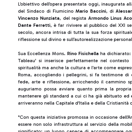
L’obiettivo dell’opera presentata oggi, inaugurata a
del Sindaco di Fiumicino
Mario Baccini
, di
Alessa
Vincenzo Nunziata
, del regista
Armondo Linus Aco
Dante Ferretti
, è far rivivere al pubblico del XXI s
secolo, ancora intrisa di tutta la sua forza spiritu
riflessione sul divino e sull’autorealizzazione persona
Sua Eccellenza Mons.
Rino Fisichella
ha dichiarato:
Tableau' si inserisce perfettamente nel contest
spiritualità ma anche la cultura e l'arte come espress
Roma, accogliendo i pellegrini, si fa testimone di 
fede, arte e riflessione, arricchendo il cammino sp
auguriamo possa avviare quanto prima la propria 
mantenere gli standard a cui ci ha già abituato ed e
arriveranno nella Capitale d'Italia e della Cristianità 
"Con questa iniziativa promossa in occasione dell’A
essere non solo infrastruttura al servizio della mobi
significato: un luogo capace di accompagnare ogn