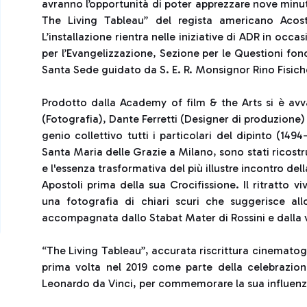
avranno l’opportunità di poter apprezzare nove minut
The Living Tableau” del regista americano Acos
L’installazione rientra nelle iniziative di ADR in occa
per l’Evangelizzazione, Sezione per le Questioni fo
Santa Sede guidato da S. E. R. Monsignor Rino Fisiche
Prodotto dalla Academy of film & the Arts si è avval
(Fotografia), Dante Ferretti (Designer di produzione
genio collettivo tutti i particolari del dipinto (149
Santa Maria delle Grazie a Milano, sono stati ricost
e l'essenza trasformativa del più illustre incontro del
Apostoli prima della sua Crocifissione. Il ritratto v
una fotografia di chiari scuri che suggerisce all
accompagnata dallo Stabat Mater di Rossini e dalla 
“The Living Tableau”, accurata riscrittura cinematogr
prima volta nel 2019 come parte della celebrazion
Leonardo da Vinci, per commemorare la sua influenza 