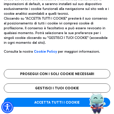
impostazioni di default, e saranno installati sul suo dispositivo
esclusivamente i cookie funzionali alla navigazione sul sito web e i
Aeroporti di Roma S.p.A. - Società soggetta a direzione e
cookie analitici assimilabili a quelli tecnici.
coordinamento di Mundys S.p.A.
Cliccando su "ACCETTA TUTTI I COOKIE" presterà il suo consenso
al posizionamento di tutti i cookie ivi compresi cookie di
Codice fiscale e Registro delle Imprese di Roma 13032990155 P.
profilazione. Il consenso è facoltativo e può essere revocato in
IVA 06572251004
qualsiasi momento. Potrà selezionare le sue preferenze per i
Capitale sociale 62.224.743,00 int. vers.
singoli cookie cliccando su "GESTISCI I TUOI COOKIE" (accessibile
Sede legale: Via Pier Paolo Racchetti 1 - 00054 Fiumicino (RM)
in ogni momento dal sito).
telefono +39 06 65951
Privacy policy
Note legali
Consulta la nostra
Cookie Policy
per maggiori informazioni.
Mappa sito
Accessibilità
Roma FCO
L'aeroporto stellato
PROSEGUI CON I SOLI COOKIE NECESSARI
QUALITÀ
SOSTENIBILITÀ
INNOVAZIONE
GESTISCI I TUOI COOKIE
ACCETTA TUTTI I COOKIE