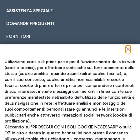
ASSISTENZA SPECIALE
DOMANDE FREQUENTI
FORNITORI
Seguici sui social
Utilizziamo cookie di prima parte per il funzionamento del sito web
(cookie tecnici), per effettuare statistiche sul funzionamento dello
stesso (cookie analitici, quando assimilabili ai cookie tecnici), e,
con il suo consenso, cookie analitici non assimilabili ai cookie
tecnici, cookie di prima e terza parte per comprendere i contenuti
di suo interesse; inviarle messaggi commerciali in linea con le sue
TRAVEL JOURNAL
preferenze manifestate nell'ambito dell'utilizzo delle funzionalità e
della navigazione in rete; effettuare analisi e monitoraggio dei
ITA
suoi comportamenti; personalizzare gli annunci e le inserzioni
pubblicitari anche attraverso interazioni social network (cookie di
profilazione).
Cliccando su "PROSEGUI CON I SOLI COOKIE NECESSARI" o sulla
"X" in alto a destra in questo banner, lei non presta il consenso
all'uso dei cookie che richiedono il consenso, mantenendo le