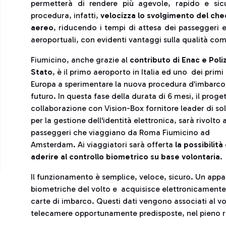
permetterà di rendere più agevole, rapido e sicu
procedura, infatti,
velocizza lo svolgimento del check
aereo
, riducendo i tempi di attesa dei passeggeri 
aeroportuali, con evidenti vantaggi sulla qualità c
Fiumicino, anche grazie al
contributo di Enac e Poliz
Stato
, è il primo aeroporto in Italia ed uno dei primi 
Europa a sperimentare la nuova procedura d’imbarco
futuro. In questa fase della durata di 6 mesi, il proget
collaborazione con Vision-Box fornitore leader di so
per la gestione dell'identità elettronica, sarà rivolto a
passeggeri che viaggiano da Roma Fiumicino ad
Amsterdam. Ai viaggiatori sarà offerta
la possibilità 
aderire al controllo biometrico su base volontaria
.
Il funzionamento è semplice, veloce, sicuro. Un appa
biometriche del volto e acquisisce elettronicamente
carte di imbarco. Questi dati vengono associati al vo
telecamere opportunamente predisposte, nel pieno ris