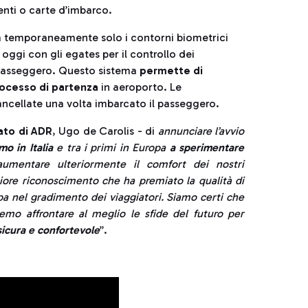
nti o carte d’imbarco.
va temporaneamente solo i contorni biometrici
oggi con gli egates per il controllo dei
l passeggero. Questo sistema
permette di
processo di partenza
in aeroporto. Le
ncellate una volta imbarcato il passeggero.
ato di ADR
, Ugo de Carolis - di
annunciare l’avvio
mo in Italia
e tra i primi in Europa
a sperimentare
mentare ulteriormente il comfort dei nostri
ore riconoscimento che ha premiato la qualità di
pa nel gradimento dei viaggiatori. Siamo certi che
mo affrontare al meglio le sfide del futuro per
icura e confortevole
”.