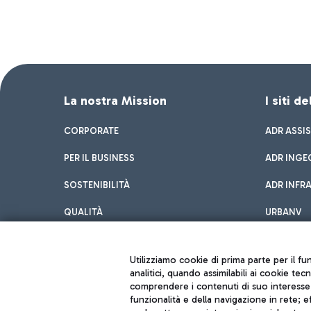
La nostra Mission
I siti d
CORPORATE
ADR ASSI
PER IL BUSINESS
ADR INGE
SOSTENIBILITÀ
ADR INFR
QUALITÀ
URBANV
INNOVATION
Utilizziamo cookie di prima parte per il f
analitici, quando assimilabili ai cookie tec
comprendere i contenuti di suo interesse; 
funzionalità e della navigazione in rete; 