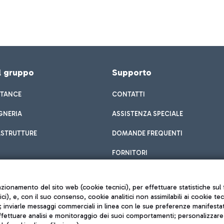
el gruppo
Supporto
STANCE
CONTATTI
GNERIA
ASSISTENZA SPECIALE
ASTRUTTURE
DOMANDE FREQUENTI
FORNITORI
unzionamento del sito web (cookie tecnici), per effettuare statistiche s
nici), e, con il suo consenso, cookie analitici non assimilabili ai cookie te
inviarle messaggi commerciali in linea con le sue preferenze manifestate 
effettuare analisi e monitoraggio dei suoi comportamenti; personalizzare g