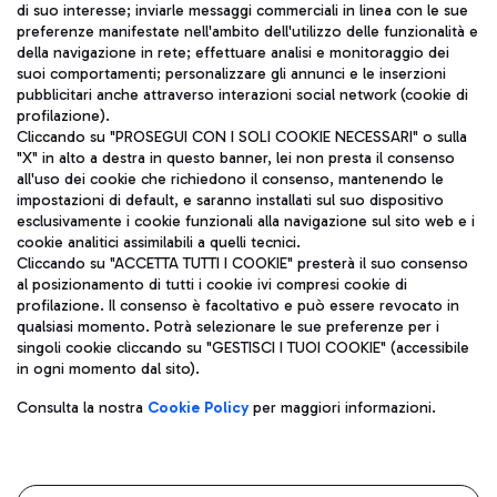
di suo interesse; inviarle messaggi commerciali in linea con le sue
TRAVEL JOURNAL
preferenze manifestate nell'ambito dell'utilizzo delle funzionalità e
della navigazione in rete; effettuare analisi e monitoraggio dei
ITA
suoi comportamenti; personalizzare gli annunci e le inserzioni
pubblicitari anche attraverso interazioni social network (cookie di
profilazione).
Cliccando su "PROSEGUI CON I SOLI COOKIE NECESSARI" o sulla
"X" in alto a destra in questo banner, lei non presta il consenso
all'uso dei cookie che richiedono il consenso, mantenendo le
impostazioni di default, e saranno installati sul suo dispositivo
esclusivamente i cookie funzionali alla navigazione sul sito web e i
Aeroporti di Roma S.p.A. - Società soggetta a direzione e
cookie analitici assimilabili a quelli tecnici.
coordinamento di Mundys S.p.A.
Cliccando su "ACCETTA TUTTI I COOKIE" presterà il suo consenso
al posizionamento di tutti i cookie ivi compresi cookie di
Codice fiscale e Registro delle Imprese di Roma 13032990155 P.
profilazione. Il consenso è facoltativo e può essere revocato in
IVA 06572251004
qualsiasi momento. Potrà selezionare le sue preferenze per i
Capitale sociale 62.224.743,00 int. vers.
singoli cookie cliccando su "GESTISCI I TUOI COOKIE" (accessibile
Sede legale: Via Pier Paolo Racchetti 1 - 00054 Fiumicino (RM)
in ogni momento dal sito).
telefono +39 06 65951
Privacy policy
Note legali
Consulta la nostra
Cookie Policy
per maggiori informazioni.
Mappa sito
Accessibilità
Roma FCO