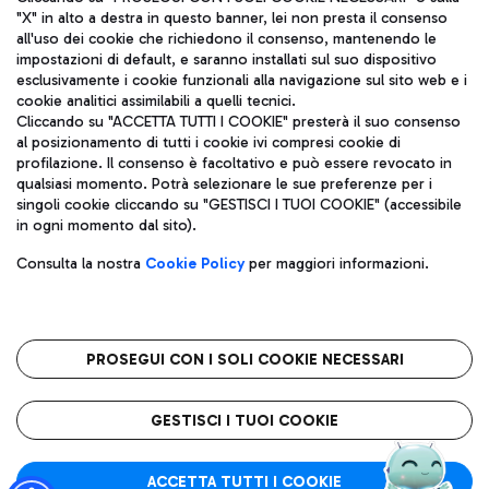
"X" in alto a destra in questo banner, lei non presta il consenso
all'uso dei cookie che richiedono il consenso, mantenendo le
impostazioni di default, e saranno installati sul suo dispositivo
esclusivamente i cookie funzionali alla navigazione sul sito web e i
Aeroporti di Roma S.p.A. - Società soggetta a direzione e
cookie analitici assimilabili a quelli tecnici.
coordinamento di Mundys S.p.A.
Cliccando su "ACCETTA TUTTI I COOKIE" presterà il suo consenso
al posizionamento di tutti i cookie ivi compresi cookie di
Codice fiscale e Registro delle Imprese di Roma 13032990155 P.
profilazione. Il consenso è facoltativo e può essere revocato in
IVA 06572251004
qualsiasi momento. Potrà selezionare le sue preferenze per i
Capitale sociale 62.224.743,00 int. vers.
singoli cookie cliccando su "GESTISCI I TUOI COOKIE" (accessibile
Sede legale: Via Pier Paolo Racchetti 1 - 00054 Fiumicino (RM)
in ogni momento dal sito).
telefono +39 06 65951
Privacy policy
Note legali
Consulta la nostra
Cookie Policy
per maggiori informazioni.
Mappa sito
Accessibilità
Roma FCO
L'aeroporto stellato
PROSEGUI CON I SOLI COOKIE NECESSARI
QUALITÀ
SOSTENIBILITÀ
INNOVAZIONE
GESTISCI I TUOI COOKIE
ACCETTA TUTTI I COOKIE