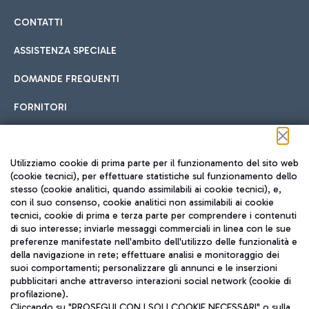
CONTATTI
ASSISTENZA SPECIALE
DOMANDE FREQUENTI
FORNITORI
Seguici sui social
Utilizziamo cookie di prima parte per il funzionamento del sito web
(cookie tecnici), per effettuare statistiche sul funzionamento dello
stesso (cookie analitici, quando assimilabili ai cookie tecnici), e,
con il suo consenso, cookie analitici non assimilabili ai cookie
tecnici, cookie di prima e terza parte per comprendere i contenuti
di suo interesse; inviarle messaggi commerciali in linea con le sue
TRAVEL JOURNAL
preferenze manifestate nell'ambito dell'utilizzo delle funzionalità e
della navigazione in rete; effettuare analisi e monitoraggio dei
ITA
suoi comportamenti; personalizzare gli annunci e le inserzioni
pubblicitari anche attraverso interazioni social network (cookie di
profilazione).
Cliccando su "PROSEGUI CON I SOLI COOKIE NECESSARI" o sulla