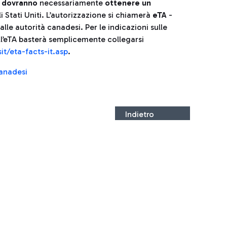
a dovranno
necessariamente
ottenere
un
li Stati Uniti. L’autorizzazione si chiamerà
eTA
-
alle autorità canadesi. Per le indicazioni sulle
ell’eTA basterà semplicemente collegarsi
it/eta-facts-it.asp
.
canadesi
Indietro