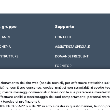
el gruppo
Supporto
STANCE
CONTATTI
GNERIA
ASSISTENZA SPECIALE
ASTRUTTURE
DOMANDE FREQUENTI
FORNITORI
unzionamento del sito web (cookie tecnici), per effettuare statistiche s
nici), e, con il suo consenso, cookie analitici non assimilabili ai cookie te
inviarle messaggi commerciali in linea con le sue preferenze manifestate 
effettuare analisi e monitoraggio dei suoi comportamenti; personalizzare g
k (cookie di profilazione).
Privacy policy
 NECESSARI" o sulla "X" in alto a destra in questo banner, lei non pres
Note legali