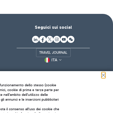
Seguici sui social
TRAVEL JOURNAL
ITA
ul funzionamento dello stesso (cookie
cnici, cookie di prima e terza parte per
nell'ambito dell'utilizzo delle
li annunci e le inserzioni pubblicitari
ta il consenso all'uso dei cookie che
Roma FCO