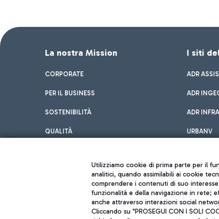
La nostra Mission
I siti d
CORPORATE
ADR ASSI
PER IL BUSINESS
ADR INGE
SOSTENIBILITÀ
ADR INFR
QUALITÀ
URBANV
INNOVATION
Utilizziamo cookie di prima parte per il f
analitici, quando assimilabili ai cookie tec
comprendere i contenuti di suo interesse; 
funzionalità e della navigazione in rete; 
anche attraverso interazioni social networ
Cliccando su "PROSEGUI CON I SOLI COOKIE