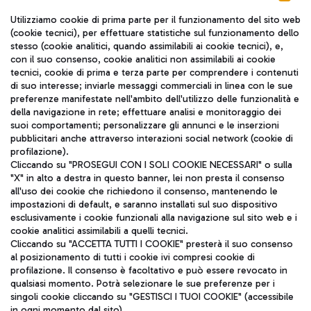
Seguici sui social
Utilizziamo cookie di prima parte per il funzionamento del sito web
(cookie tecnici), per effettuare statistiche sul funzionamento dello
stesso (cookie analitici, quando assimilabili ai cookie tecnici), e,
con il suo consenso, cookie analitici non assimilabili ai cookie
tecnici, cookie di prima e terza parte per comprendere i contenuti
di suo interesse; inviarle messaggi commerciali in linea con le sue
TRAVEL JOURNAL
preferenze manifestate nell'ambito dell'utilizzo delle funzionalità e
della navigazione in rete; effettuare analisi e monitoraggio dei
ITA
suoi comportamenti; personalizzare gli annunci e le inserzioni
pubblicitari anche attraverso interazioni social network (cookie di
profilazione).
Cliccando su "PROSEGUI CON I SOLI COOKIE NECESSARI" o sulla
"X" in alto a destra in questo banner, lei non presta il consenso
all'uso dei cookie che richiedono il consenso, mantenendo le
impostazioni di default, e saranno installati sul suo dispositivo
esclusivamente i cookie funzionali alla navigazione sul sito web e i
Aeroporti di Roma S.p.A. - Società soggetta a direzione e
cookie analitici assimilabili a quelli tecnici.
coordinamento di Mundys S.p.A.
Cliccando su "ACCETTA TUTTI I COOKIE" presterà il suo consenso
al posizionamento di tutti i cookie ivi compresi cookie di
Codice fiscale e Registro delle Imprese di Roma 13032990155 P.
profilazione. Il consenso è facoltativo e può essere revocato in
IVA 06572251004
qualsiasi momento. Potrà selezionare le sue preferenze per i
Capitale sociale 62.224.743,00 int. vers.
singoli cookie cliccando su "GESTISCI I TUOI COOKIE" (accessibile
Sede legale: Via Pier Paolo Racchetti 1 - 00054 Fiumicino (RM)
in ogni momento dal sito).