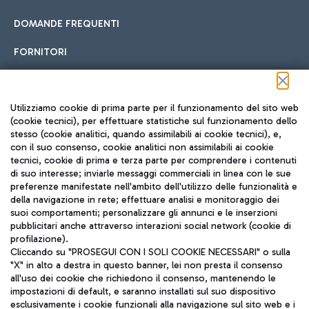
DOMANDE FREQUENTI
FORNITORI
Seguici sui social
Utilizziamo cookie di prima parte per il funzionamento del sito web
(cookie tecnici), per effettuare statistiche sul funzionamento dello
stesso (cookie analitici, quando assimilabili ai cookie tecnici), e,
con il suo consenso, cookie analitici non assimilabili ai cookie
tecnici, cookie di prima e terza parte per comprendere i contenuti
di suo interesse; inviarle messaggi commerciali in linea con le sue
TRAVEL JOURNAL
preferenze manifestate nell'ambito dell'utilizzo delle funzionalità e
della navigazione in rete; effettuare analisi e monitoraggio dei
ITA
suoi comportamenti; personalizzare gli annunci e le inserzioni
pubblicitari anche attraverso interazioni social network (cookie di
profilazione).
Cliccando su "PROSEGUI CON I SOLI COOKIE NECESSARI" o sulla
"X" in alto a destra in questo banner, lei non presta il consenso
all'uso dei cookie che richiedono il consenso, mantenendo le
impostazioni di default, e saranno installati sul suo dispositivo
esclusivamente i cookie funzionali alla navigazione sul sito web e i