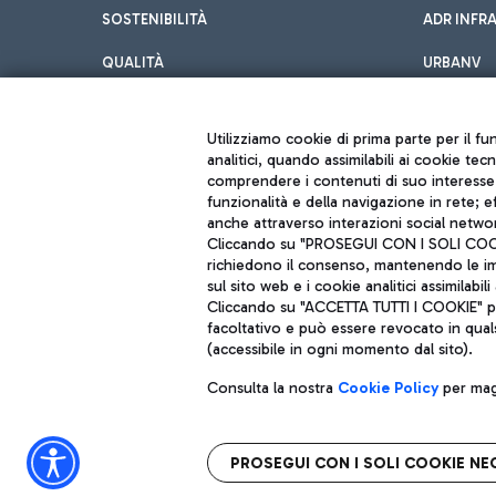
SOSTENIBILITÀ
ADR INFR
QUALITÀ
URBANV
INNOVATION
Utilizziamo cookie di prima parte per il f
analitici, quando assimilabili ai cookie tec
comprendere i contenuti di suo interesse; 
funzionalità e della navigazione in rete; 
anche attraverso interazioni social networ
Cliccando su "PROSEGUI CON I SOLI COOKIE
richiedono il consenso, mantenendo le impo
sul sito web e i cookie analitici assimilabili 
Aeroporti di Roma S.p.A. - Società soggetta a direzione e coordiname
Cliccando su "ACCETTA TUTTI I COOKIE" pre
Codice fiscale e Registro delle Imprese di Roma 13032990155 P. IVA 0
facoltativo e può essere revocato in qual
Capitale sociale 62.224.743,00 int. vers.
Sede legale: Via Pier Paolo Racchetti 1 - 00054 Fiumicino (RM) telefon
(accessibile in ogni momento dal sito).
Consulta la nostra
Cookie Policy
per magg
PROSEGUI CON I SOLI COOKIE NE