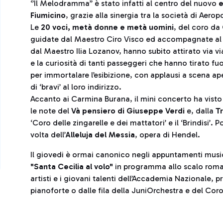
‘’Il Melodramma’’ è stato infatti al centro del nuovo
e
Fiumicino
, grazie alla sinergia tra la società di Aero
Le
20 voci, metà donne e metà uomini
, del coro d
guidate dal Maestro Ciro Visco ed accompagnate al
dal Maestro Ilia Lozanov, hanno subito attirato via vi
e la curiosità di tanti passeggeri che hanno tirato fuor
per immortalare l’esibizione, con applausi a scena ap
di ‘bravi’ al loro indirizzo.
Accanto ai Carmina Burana, il mini concerto ha visto
le note del
Và pensiero di Giuseppe Verdi
e, dalla
T
‘Coro delle zingarelle e dei mattatori’ e il ‘Brindisi’. Po
volta dell’
Alleluja del Messia
, opera di Hendel.
Il giovedi è ormai canonico negli appuntamenti music
"Santa Cecilia al volo"
in programma allo scalo romano
artisti e i giovani talenti dell’Accademia Nazionale, 
pianoforte o dalle fila della JuniOrchestra e del Cor