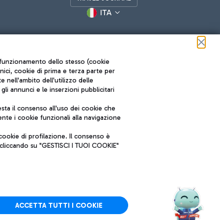
ITA
ul funzionamento dello stesso (cookie
cnici, cookie di prima e terza parte per
nell'ambito dell'utilizzo delle
li annunci e le inserzioni pubblicitari
ta il consenso all'uso dei cookie che
Roma FCO
nte i cookie funzionali alla navigazione
L'aeroporto stellato
ookie di profilazione. Il consenso è
SOSTENIBILITÀ
INNOVAZIONE
e cliccando su "GESTISCI I TUOI COOKIE"
ACCETTA TUTTI I COOKIE