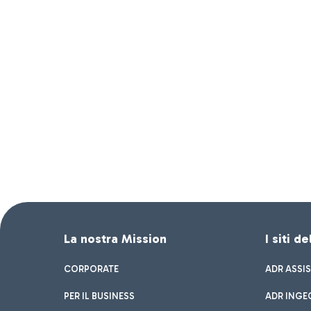
La nostra Mission
I siti d
CORPORATE
ADR ASSI
PER IL BUSINESS
ADR INGE