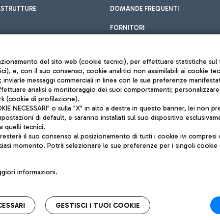
ASTRUTTURE
DOMANDE FREQUENTI
FORNITORI
unzionamento del sito web (cookie tecnici), per effettuare statistiche s
nici), e, con il suo consenso, cookie analitici non assimilabili ai cookie te
inviarle messaggi commerciali in linea con le sue preferenze manifestate 
effettuare analisi e monitoraggio dei suoi comportamenti; personalizzare g
k (cookie di profilazione).
Privacy policy
 NECESSARI" o sulla "X" in alto a destra in questo banner, lei non pres
Note legali
stazioni di default, e saranno installati sul suo dispositivo esclusivame
Mappa sito
a quelli tecnici.
nto di Mundys S.p.A.
Accessibilità
sterà il suo consenso al posizionamento di tutti i cookie ivi compresi c
6572251004
QUALITÀ
siasi momento. Potrà selezionare le sue preferenze per i singoli cooki
o +39 06 65951
iori informazioni.
CESSARI
GESTISCI I TUOI COOKIE