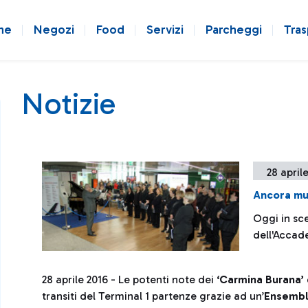
ne
Negozi
Food
Servizi
Parcheggi
Tras
Notizie
28 april
Ancora mus
Oggi in sc
dell'Accad
28 aprile 2016 - Le potenti note dei
‘Carmina Burana’ 
transiti del Terminal 1 partenze grazie ad un’
Ensemble