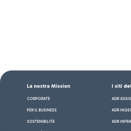
La nostra Mission
I siti d
CORPORATE
ADR ASSI
PER IL BUSINESS
ADR INGE
SOSTENIBILITÀ
ADR INFR