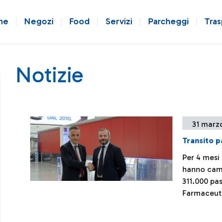
ne
Negozi
Food
Servizi
Parcheggi
Tras
Notizie
31 marz
Transito p
Per 4 mesi 
hanno camm
311.000 pa
Farmaceut