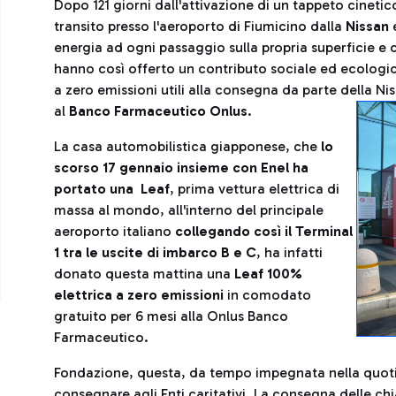
Dopo 121 giorni dall'attivazione di un tappeto cinetic
transito presso l'aeroporto di Fiumicino dalla
Nissan
e
energia ad ogni passaggio sulla propria superficie e
hanno così offerto un contributo sociale ed ecologic
a zero emissioni utili alla consegna da parte della N
al
Banco Farmaceutico Onlus
.
La casa automobilistica giapponese, che
lo
scorso 17 gennaio insieme con Enel ha
portato una Leaf
, prima vettura elettrica di
massa al mondo, all'interno del principale
aeroporto italiano
collegando così il Terminal
1 tra le uscite di imbarco B e C
, ha infatti
donato questa mattina una
Leaf 100%
elettrica a zero emissioni
in comodato
gratuito per 6 mesi alla Onlus Banco
Farmaceutico.
Fondazione, questa, da tempo impegnata nella quotid
consegnare agli Enti caritativi. La consegna delle chi