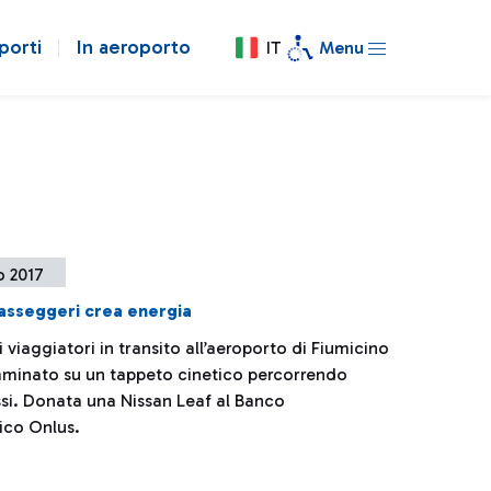
porti
In aeroporto
IT
Menu
o 2017
asseggeri crea energia
i viaggiatori in transito all’aeroporto di Fiumicino
inato su un tappeto cinetico percorrendo
ssi. Donata una Nissan Leaf al Banco
ico Onlus.