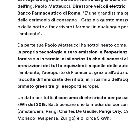
dell’Ing. Paolo Matteucci,
Direttore veicoli elettrici
Banco Farmaceutico di Roma
. "E' una grandissima o
della cerimonia di consegna - Grazie a questo mezzo
e della notte a far arrivare i farmaci in qualunque po
l'ambiente".
Da parte sua Paolo Matteucci ha sottolineato come,
la propria tecnologia a zero emissioni e l'esperienza
fornire sia in termini di silenziosità che di accessi a
prestazioni del tutto equivalenti a quelle delle auto
l'ambiente, l'aeroporto di Fiumicino, grazie all'adozi
raccolta differenziata dei rifiuti, al risparmio dell'a
primato green tra gli aeroporti europei.
Un dato per tutti:
il consumo di elettricità per pass
kWh del 2015
. Basti pensare che la media dei consum
(Amsterdam, Parigi Charles De Gaulle, Parigi Orly,
Monaco, Malpensa, Zurigo) è di circa 5 kWh.