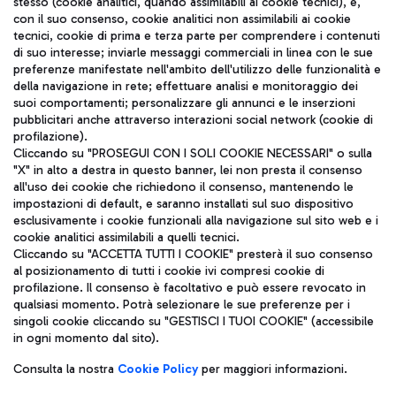
stesso (cookie analitici, quando assimilabili ai cookie tecnici), e,
con il suo consenso, cookie analitici non assimilabili ai cookie
tecnici, cookie di prima e terza parte per comprendere i contenuti
di suo interesse; inviarle messaggi commerciali in linea con le sue
TRAVEL JOURNAL
preferenze manifestate nell'ambito dell'utilizzo delle funzionalità e
della navigazione in rete; effettuare analisi e monitoraggio dei
ITA
suoi comportamenti; personalizzare gli annunci e le inserzioni
pubblicitari anche attraverso interazioni social network (cookie di
profilazione).
Cliccando su "PROSEGUI CON I SOLI COOKIE NECESSARI" o sulla
"X" in alto a destra in questo banner, lei non presta il consenso
all'uso dei cookie che richiedono il consenso, mantenendo le
impostazioni di default, e saranno installati sul suo dispositivo
esclusivamente i cookie funzionali alla navigazione sul sito web e i
Aeroporti di Roma S.p.A. - Società soggetta a direzione e
cookie analitici assimilabili a quelli tecnici.
coordinamento di Mundys S.p.A.
Cliccando su "ACCETTA TUTTI I COOKIE" presterà il suo consenso
al posizionamento di tutti i cookie ivi compresi cookie di
Codice fiscale e Registro delle Imprese di Roma 13032990155 P.
profilazione. Il consenso è facoltativo e può essere revocato in
IVA 06572251004
qualsiasi momento. Potrà selezionare le sue preferenze per i
Capitale sociale 62.224.743,00 int. vers.
singoli cookie cliccando su "GESTISCI I TUOI COOKIE" (accessibile
Sede legale: Via Pier Paolo Racchetti 1 - 00054 Fiumicino (RM)
in ogni momento dal sito).
telefono +39 06 65951
Privacy policy
Note legali
Consulta la nostra
Cookie Policy
per maggiori informazioni.
Mappa sito
Accessibilità