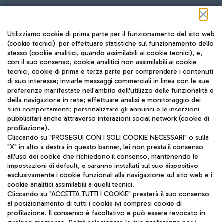
Seguici sui social
Utilizziamo cookie di prima parte per il funzionamento del sito web
(cookie tecnici), per effettuare statistiche sul funzionamento dello
stesso (cookie analitici, quando assimilabili ai cookie tecnici), e,
con il suo consenso, cookie analitici non assimilabili ai cookie
tecnici, cookie di prima e terza parte per comprendere i contenuti
di suo interesse; inviarle messaggi commerciali in linea con le sue
TRAVEL JOURNAL
preferenze manifestate nell'ambito dell'utilizzo delle funzionalità e
della navigazione in rete; effettuare analisi e monitoraggio dei
ITA
suoi comportamenti; personalizzare gli annunci e le inserzioni
pubblicitari anche attraverso interazioni social network (cookie di
profilazione).
Cliccando su "PROSEGUI CON I SOLI COOKIE NECESSARI" o sulla
"X" in alto a destra in questo banner, lei non presta il consenso
all'uso dei cookie che richiedono il consenso, mantenendo le
impostazioni di default, e saranno installati sul suo dispositivo
esclusivamente i cookie funzionali alla navigazione sul sito web e i
Aeroporti di Roma S.p.A. - Società soggetta a direzione e
cookie analitici assimilabili a quelli tecnici.
coordinamento di Mundys S.p.A.
Cliccando su "ACCETTA TUTTI I COOKIE" presterà il suo consenso
al posizionamento di tutti i cookie ivi compresi cookie di
Codice fiscale e Registro delle Imprese di Roma 13032990155 P.
profilazione. Il consenso è facoltativo e può essere revocato in
IVA 06572251004