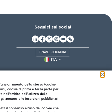
Seguici sui social
TRAVEL JOURNAL
ITA
ul funzionamento dello stesso (cookie
cnici, cookie di prima e terza parte per
nell'ambito dell'utilizzo delle
li annunci e le inserzioni pubblicitari
ta il consenso all'uso dei cookie che
Roma FCO