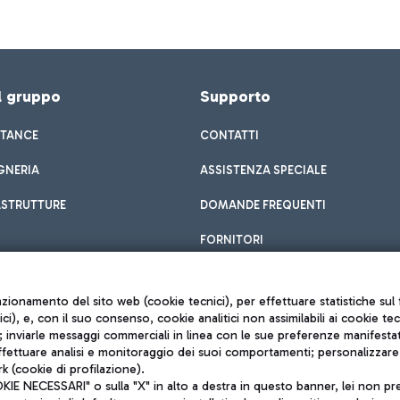
el gruppo
Supporto
STANCE
CONTATTI
GNERIA
ASSISTENZA SPECIALE
ASTRUTTURE
DOMANDE FREQUENTI
FORNITORI
unzionamento del sito web (cookie tecnici), per effettuare statistiche s
nici), e, con il suo consenso, cookie analitici non assimilabili ai cookie te
inviarle messaggi commerciali in linea con le sue preferenze manifestate 
effettuare analisi e monitoraggio dei suoi comportamenti; personalizzare g
k (cookie di profilazione).
Privacy policy
 NECESSARI" o sulla "X" in alto a destra in questo banner, lei non pres
Note legali