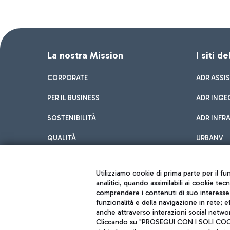
La nostra Mission
I siti d
CORPORATE
ADR ASSI
PER IL BUSINESS
ADR INGE
SOSTENIBILITÀ
ADR INFR
QUALITÀ
URBANV
INNOVATION
Utilizziamo cookie di prima parte per il f
analitici, quando assimilabili ai cookie tec
comprendere i contenuti di suo interesse; 
funzionalità e della navigazione in rete; 
anche attraverso interazioni social networ
Cliccando su "PROSEGUI CON I SOLI COOKIE