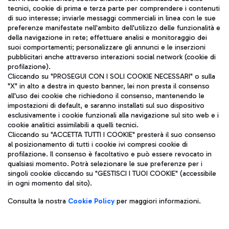
tecnici, cookie di prima e terza parte per comprendere i contenuti
di suo interesse; inviarle messaggi commerciali in linea con le sue
TRAVEL JOURNAL
preferenze manifestate nell'ambito dell'utilizzo delle funzionalità e
della navigazione in rete; effettuare analisi e monitoraggio dei
ITA
suoi comportamenti; personalizzare gli annunci e le inserzioni
pubblicitari anche attraverso interazioni social network (cookie di
profilazione).
Cliccando su "PROSEGUI CON I SOLI COOKIE NECESSARI" o sulla
"X" in alto a destra in questo banner, lei non presta il consenso
all'uso dei cookie che richiedono il consenso, mantenendo le
impostazioni di default, e saranno installati sul suo dispositivo
esclusivamente i cookie funzionali alla navigazione sul sito web e i
Aeroporti di Roma S.p.A. - Società soggetta a direzione e
cookie analitici assimilabili a quelli tecnici.
coordinamento di Mundys S.p.A.
Cliccando su "ACCETTA TUTTI I COOKIE" presterà il suo consenso
al posizionamento di tutti i cookie ivi compresi cookie di
Codice fiscale e Registro delle Imprese di Roma 13032990155 P.
profilazione. Il consenso è facoltativo e può essere revocato in
IVA 06572251004
qualsiasi momento. Potrà selezionare le sue preferenze per i
Capitale sociale 62.224.743,00 int. vers.
singoli cookie cliccando su "GESTISCI I TUOI COOKIE" (accessibile
Sede legale: Via Pier Paolo Racchetti 1 - 00054 Fiumicino (RM)
in ogni momento dal sito).
telefono +39 06 65951
Privacy policy
Note legali
Consulta la nostra
Cookie Policy
per maggiori informazioni.
Mappa sito
Accessibilità