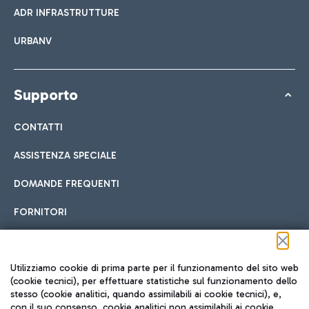
ADR INFRASTRUTTURE
URBANV
Supporto
CONTATTI
ASSISTENZA SPECIALE
DOMANDE FREQUENTI
FORNITORI
Seguici sui social
Utilizziamo cookie di prima parte per il funzionamento del sito web
(cookie tecnici), per effettuare statistiche sul funzionamento dello
stesso (cookie analitici, quando assimilabili ai cookie tecnici), e,
con il suo consenso, cookie analitici non assimilabili ai cookie