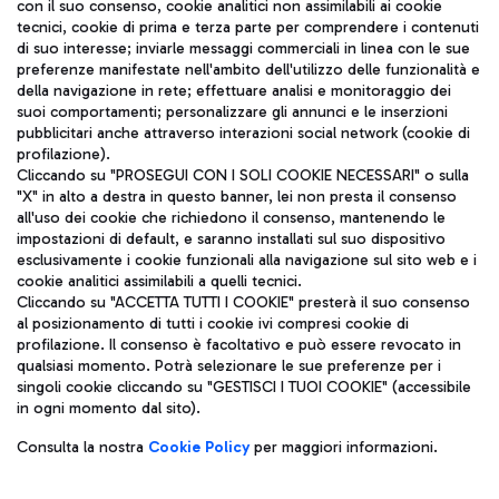
con il suo consenso, cookie analitici non assimilabili ai cookie
tecnici, cookie di prima e terza parte per comprendere i contenuti
di suo interesse; inviarle messaggi commerciali in linea con le sue
TRAVEL JOURNAL
preferenze manifestate nell'ambito dell'utilizzo delle funzionalità e
della navigazione in rete; effettuare analisi e monitoraggio dei
ITA
suoi comportamenti; personalizzare gli annunci e le inserzioni
pubblicitari anche attraverso interazioni social network (cookie di
profilazione).
Cliccando su "PROSEGUI CON I SOLI COOKIE NECESSARI" o sulla
"X" in alto a destra in questo banner, lei non presta il consenso
all'uso dei cookie che richiedono il consenso, mantenendo le
impostazioni di default, e saranno installati sul suo dispositivo
esclusivamente i cookie funzionali alla navigazione sul sito web e i
Aeroporti di Roma S.p.A. - Società soggetta a direzione e
cookie analitici assimilabili a quelli tecnici.
coordinamento di Mundys S.p.A.
Cliccando su "ACCETTA TUTTI I COOKIE" presterà il suo consenso
al posizionamento di tutti i cookie ivi compresi cookie di
Codice fiscale e Registro delle Imprese di Roma 13032990155 P.
profilazione. Il consenso è facoltativo e può essere revocato in
IVA 06572251004
qualsiasi momento. Potrà selezionare le sue preferenze per i
Capitale sociale 62.224.743,00 int. vers.
singoli cookie cliccando su "GESTISCI I TUOI COOKIE" (accessibile
Sede legale: Via Pier Paolo Racchetti 1 - 00054 Fiumicino (RM)
in ogni momento dal sito).
telefono +39 06 65951
Privacy policy
Note legali
Consulta la nostra
Cookie Policy
per maggiori informazioni.
Mappa sito
Accessibilità