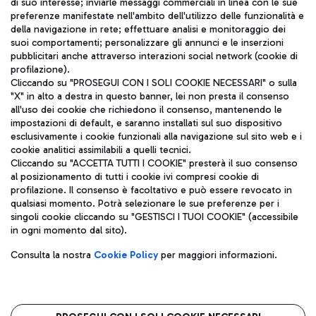
di suo interesse; inviarle messaggi commerciali in linea con le sue
TRAVEL JOURNAL
preferenze manifestate nell'ambito dell'utilizzo delle funzionalità e
della navigazione in rete; effettuare analisi e monitoraggio dei
ITA
suoi comportamenti; personalizzare gli annunci e le inserzioni
pubblicitari anche attraverso interazioni social network (cookie di
profilazione).
Cliccando su "PROSEGUI CON I SOLI COOKIE NECESSARI" o sulla
"X" in alto a destra in questo banner, lei non presta il consenso
all'uso dei cookie che richiedono il consenso, mantenendo le
impostazioni di default, e saranno installati sul suo dispositivo
esclusivamente i cookie funzionali alla navigazione sul sito web e i
Aeroporti di Roma S.p.A. - Società soggetta a direzione e
cookie analitici assimilabili a quelli tecnici.
coordinamento di Mundys S.p.A.
Cliccando su "ACCETTA TUTTI I COOKIE" presterà il suo consenso
al posizionamento di tutti i cookie ivi compresi cookie di
Codice fiscale e Registro delle Imprese di Roma 13032990155 P.
profilazione. Il consenso è facoltativo e può essere revocato in
IVA 06572251004
qualsiasi momento. Potrà selezionare le sue preferenze per i
Capitale sociale 62.224.743,00 int. vers.
singoli cookie cliccando su "GESTISCI I TUOI COOKIE" (accessibile
Sede legale: Via Pier Paolo Racchetti 1 - 00054 Fiumicino (RM)
in ogni momento dal sito).
telefono +39 06 65951
Privacy policy
Note legali
Consulta la nostra
Cookie Policy
per maggiori informazioni.
Mappa sito
Accessibilità
Roma FCO