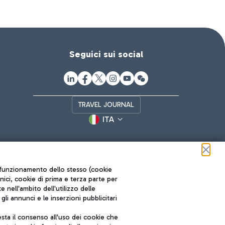
Seguici sui social
TRAVEL JOURNAL
ITA
ul funzionamento dello stesso (cookie
cnici, cookie di prima e terza parte per
nell'ambito dell'utilizzo delle
li annunci e le inserzioni pubblicitari
ta il consenso all'uso dei cookie che
Roma FCO