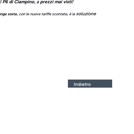
il
P6 di Ciampino
, a
prezzi mai visti
!
soluzione
nga sosta
, con le nuove tariffe scontate, è la
Indietro