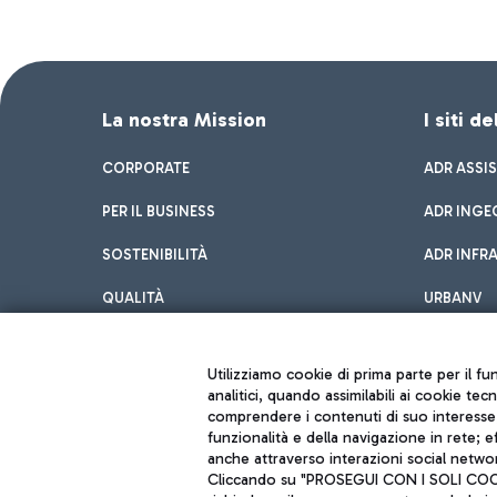
La nostra Mission
I siti d
CORPORATE
ADR ASSI
PER IL BUSINESS
ADR INGE
SOSTENIBILITÀ
ADR INFR
QUALITÀ
URBANV
INNOVATION
Utilizziamo cookie di prima parte per il f
analitici, quando assimilabili ai cookie tec
comprendere i contenuti di suo interesse; 
funzionalità e della navigazione in rete; 
anche attraverso interazioni social networ
Cliccando su "PROSEGUI CON I SOLI COOKIE