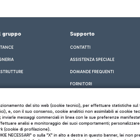
el gruppo
Supporto
STANCE
CONTATTI
GNERIA
ASSISTENZA SPECIALE
ASTRUTTURE
DOMANDE FREQUENTI
FORNITORI
unzionamento del sito web (cookie tecnici), per effettuare statistiche s
nici), e, con il suo consenso, cookie analitici non assimilabili ai cookie te
inviarle messaggi commerciali in linea con le sue preferenze manifestate 
effettuare analisi e monitoraggio dei suoi comportamenti; personalizzare g
k (cookie di profilazione).
Privacy policy
 NECESSARI" o sulla "X" in alto a destra in questo banner, lei non pres
Note legali