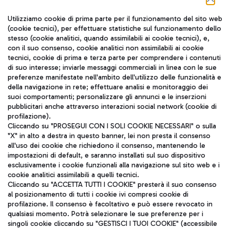
Seguici sui social
Utilizziamo cookie di prima parte per il funzionamento del sito web
(cookie tecnici), per effettuare statistiche sul funzionamento dello
stesso (cookie analitici, quando assimilabili ai cookie tecnici), e,
con il suo consenso, cookie analitici non assimilabili ai cookie
tecnici, cookie di prima e terza parte per comprendere i contenuti
di suo interesse; inviarle messaggi commerciali in linea con le sue
TRAVEL JOURNAL
preferenze manifestate nell'ambito dell'utilizzo delle funzionalità e
della navigazione in rete; effettuare analisi e monitoraggio dei
ITA
suoi comportamenti; personalizzare gli annunci e le inserzioni
pubblicitari anche attraverso interazioni social network (cookie di
profilazione).
Cliccando su "PROSEGUI CON I SOLI COOKIE NECESSARI" o sulla
"X" in alto a destra in questo banner, lei non presta il consenso
all'uso dei cookie che richiedono il consenso, mantenendo le
impostazioni di default, e saranno installati sul suo dispositivo
esclusivamente i cookie funzionali alla navigazione sul sito web e i
Aeroporti di Roma S.p.A. - Società soggetta a direzione e
cookie analitici assimilabili a quelli tecnici.
coordinamento di Mundys S.p.A.
Cliccando su "ACCETTA TUTTI I COOKIE" presterà il suo consenso
al posizionamento di tutti i cookie ivi compresi cookie di
Codice fiscale e Registro delle Imprese di Roma 13032990155 P.
profilazione. Il consenso è facoltativo e può essere revocato in
IVA 06572251004
qualsiasi momento. Potrà selezionare le sue preferenze per i
Capitale sociale 62.224.743,00 int. vers.
singoli cookie cliccando su "GESTISCI I TUOI COOKIE" (accessibile
Sede legale: Via Pier Paolo Racchetti 1 - 00054 Fiumicino (RM)