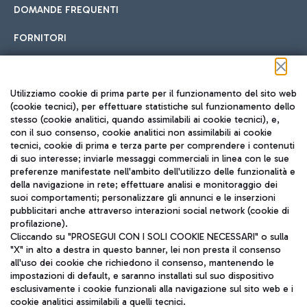
DOMANDE FREQUENTI
FORNITORI
Seguici sui social
Utilizziamo cookie di prima parte per il funzionamento del sito web
(cookie tecnici), per effettuare statistiche sul funzionamento dello
stesso (cookie analitici, quando assimilabili ai cookie tecnici), e,
con il suo consenso, cookie analitici non assimilabili ai cookie
tecnici, cookie di prima e terza parte per comprendere i contenuti
di suo interesse; inviarle messaggi commerciali in linea con le sue
TRAVEL JOURNAL
preferenze manifestate nell'ambito dell'utilizzo delle funzionalità e
della navigazione in rete; effettuare analisi e monitoraggio dei
ITA
suoi comportamenti; personalizzare gli annunci e le inserzioni
pubblicitari anche attraverso interazioni social network (cookie di
profilazione).
Cliccando su "PROSEGUI CON I SOLI COOKIE NECESSARI" o sulla
"X" in alto a destra in questo banner, lei non presta il consenso
all'uso dei cookie che richiedono il consenso, mantenendo le
impostazioni di default, e saranno installati sul suo dispositivo
esclusivamente i cookie funzionali alla navigazione sul sito web e i
Aeroporti di Roma S.p.A. - Società soggetta a direzione e
cookie analitici assimilabili a quelli tecnici.