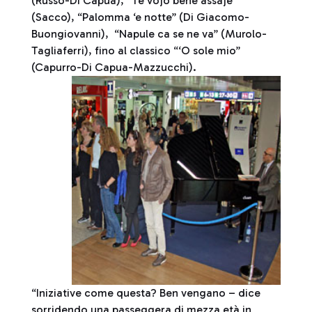
(Russo-Di Capua), “Te vojo bene assaje”
(Sacco), “Palomma ‘e notte” (Di Giacomo-
Buongiovanni), “Napule ca se ne va” (Murolo-
Tagliaferri), fino al classico “‘O sole mio”
(Capurro-Di Capua-Mazzucchi).
“Iniziative come questa? Ben vengano – dice
sorridendo una passeggera di mezza età in