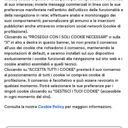
di suo interesse; inviarle messaggi commerciali in linea con le sue
TRAVEL JOURNAL
preferenze manifestate nell'ambito dell'utilizzo delle funzionalità e
della navigazione in rete; effettuare analisi e monitoraggio dei
ITA
suoi comportamenti; personalizzare gli annunci e le inserzioni
pubblicitari anche attraverso interazioni social network (cookie di
profilazione).
Cliccando su "PROSEGUI CON I SOLI COOKIE NECESSARI" o sulla
"X" in alto a destra in questo banner, lei non presta il consenso
all'uso dei cookie che richiedono il consenso, mantenendo le
impostazioni di default, e saranno installati sul suo dispositivo
esclusivamente i cookie funzionali alla navigazione sul sito web e i
Aeroporti di Roma S.p.A. - Società soggetta a direzione e
cookie analitici assimilabili a quelli tecnici.
coordinamento di Mundys S.p.A.
Cliccando su "ACCETTA TUTTI I COOKIE" presterà il suo consenso
al posizionamento di tutti i cookie ivi compresi cookie di
Codice fiscale e Registro delle Imprese di Roma 13032990155 P.
profilazione. Il consenso è facoltativo e può essere revocato in
IVA 06572251004
qualsiasi momento. Potrà selezionare le sue preferenze per i
Capitale sociale 62.224.743,00 int. vers.
singoli cookie cliccando su "GESTISCI I TUOI COOKIE" (accessibile
Sede legale: Via Pier Paolo Racchetti 1 - 00054 Fiumicino (RM)
in ogni momento dal sito).
telefono +39 06 65951
Privacy policy
Note legali
Consulta la nostra
Cookie Policy
per maggiori informazioni.
Mappa sito
Accessibilità
Roma FCO