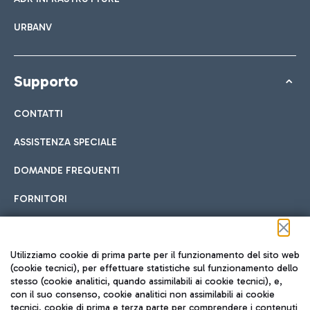
URBANV
Supporto
CONTATTI
ASSISTENZA SPECIALE
DOMANDE FREQUENTI
FORNITORI
Seguici sui social
Utilizziamo cookie di prima parte per il funzionamento del sito web
(cookie tecnici), per effettuare statistiche sul funzionamento dello
stesso (cookie analitici, quando assimilabili ai cookie tecnici), e,
con il suo consenso, cookie analitici non assimilabili ai cookie
tecnici, cookie di prima e terza parte per comprendere i contenuti